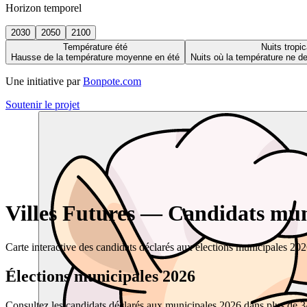
Horizon temporel
2030
2050
2100
Température été
Nuits tropic
Hausse de la température moyenne en été
Nuits où la température ne 
Une initiative par
Bonpote.com
Soutenir le projet
Villes Futures — Candidats muni
Carte interactive des candidats déclarés aux élections municipales 20
Élections municipales 2026
Consultez les candidats déclarés aux municipales 2026 dans plus de 34 0