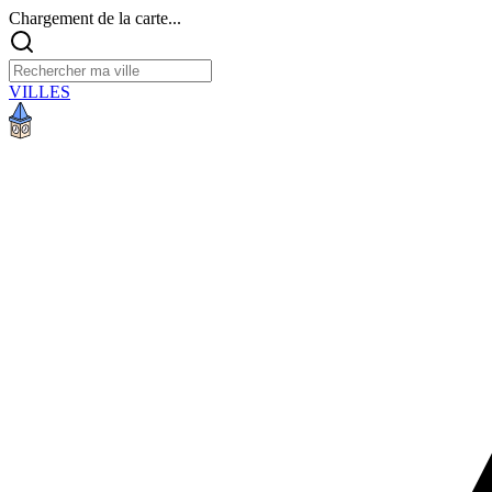
Chargement de la carte...
VILLES