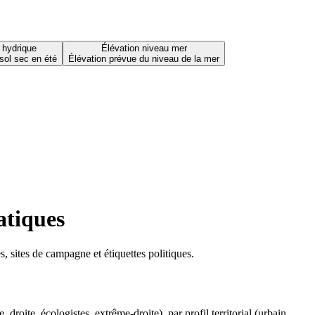
 hydrique
Élévation niveau mer
sol sec en été
Élévation prévue du niveau de la mer
atiques
 sites de campagne et étiquettes politiques.
oite, écologistes, extrême-droite), par profil territorial (urbain,