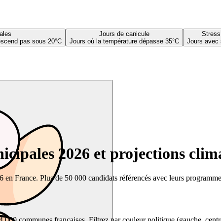
ales
Jours de canicule
Stress
descend pas sous 20°C
Jours où la température dépasse 35°C
Jours avec 
cipales 2026 et projections clim
26 en France. Plus de 50 000 candidats référencés avec leurs programmes,
00 communes françaises. Filtrez par couleur politique (gauche, centre, dr