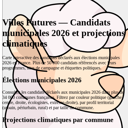
Villes Futures — Candidats
municipales 2026 et projections
climatiques
Carte interactive des candidats déclarés aux élections municipales
2026 en France. Plus de 50 000 candidats référencés avec leurs
programmes, sites de campagne et étiquettes politiques.
Élections municipales 2026
Consultez les candidats déclarés aux municipales 2026 dans plus de
34 000 communes françaises. Filtrez par couleur politique (gauche,
centre, droite, écologistes, extrême-droite), par profil territorial
(urbain, périurbain, rural) et par taille de commune.
Projections climatiques par commune