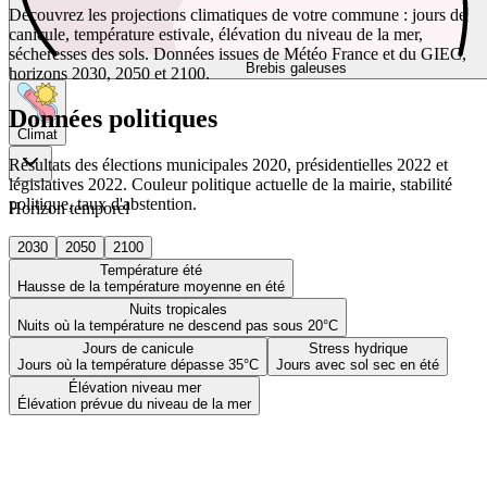
Découvrez les projections climatiques de votre commune : jours de
canicule, température estivale, élévation du niveau de la mer,
sécheresses des sols. Données issues de Météo France et du GIEC,
Brebis galeuses
horizons 2030, 2050 et 2100.
Données politiques
Climat
Résultats des élections municipales 2020, présidentielles 2022 et
législatives 2022. Couleur politique actuelle de la mairie, stabilité
politique, taux d'abstention.
Horizon temporel
2030
2050
2100
Température été
Hausse de la température moyenne en été
Nuits tropicales
Nuits où la température ne descend pas sous 20°C
Jours de canicule
Stress hydrique
Jours où la température dépasse 35°C
Jours avec sol sec en été
Élévation niveau mer
Élévation prévue du niveau de la mer