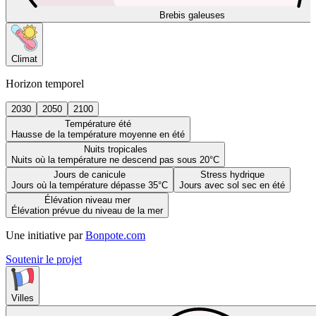
Brebis galeuses
Climat
Horizon temporel
2030
2050
2100
Température été
Hausse de la température moyenne en été
Nuits tropicales
Nuits où la température ne descend pas sous 20°C
Jours de canicule
Stress hydrique
Jours où la température dépasse 35°C
Jours avec sol sec en été
Élévation niveau mer
Élévation prévue du niveau de la mer
Une initiative par
Bonpote.com
Soutenir le projet
Villes