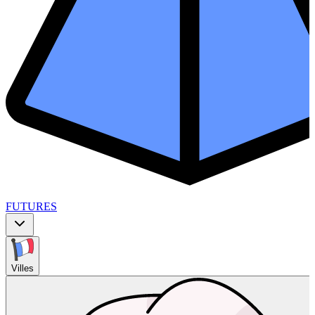
FUTURES
Villes