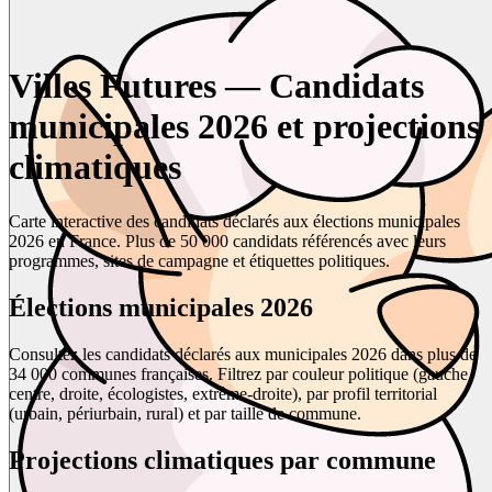
Villes Futures — Candidats
municipales 2026 et projections
climatiques
Carte interactive des candidats déclarés aux élections municipales
2026 en France. Plus de 50 000 candidats référencés avec leurs
programmes, sites de campagne et étiquettes politiques.
Élections municipales 2026
Consultez les candidats déclarés aux municipales 2026 dans plus de
34 000 communes françaises. Filtrez par couleur politique (gauche,
centre, droite, écologistes, extrême-droite), par profil territorial
(urbain, périurbain, rural) et par taille de commune.
Projections climatiques par commune