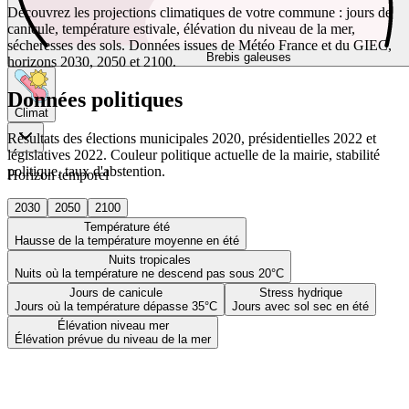
Découvrez les projections climatiques de votre commune : jours de
canicule, température estivale, élévation du niveau de la mer,
sécheresses des sols. Données issues de Météo France et du GIEC,
Brebis galeuses
horizons 2030, 2050 et 2100.
Données politiques
Climat
Résultats des élections municipales 2020, présidentielles 2022 et
législatives 2022. Couleur politique actuelle de la mairie, stabilité
politique, taux d'abstention.
Horizon temporel
2030
2050
2100
Température été
Hausse de la température moyenne en été
Nuits tropicales
Nuits où la température ne descend pas sous 20°C
Jours de canicule
Stress hydrique
Jours où la température dépasse 35°C
Jours avec sol sec en été
Élévation niveau mer
Élévation prévue du niveau de la mer