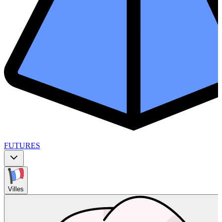
FUTURES
Villes