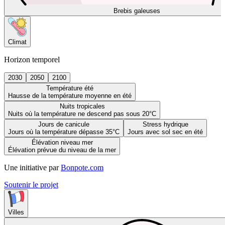
Brebis galeuses
Climat
Horizon temporel
2030
2050
2100
Température été
Hausse de la température moyenne en été
Nuits tropicales
Nuits où la température ne descend pas sous 20°C
Jours de canicule
Stress hydrique
Jours où la température dépasse 35°C
Jours avec sol sec en été
Élévation niveau mer
Élévation prévue du niveau de la mer
Une initiative par
Bonpote.com
Soutenir le projet
Villes