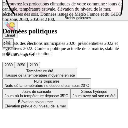
Découvrez les projections climatiques de votre commune : jours de
canicule, température estivale, élévation du niveau de la mer,
sécheresses des sols. Données issues de Météo France et du GIEC,
Brebis galeuses
horizons 2030, 2050 et 2100.
Données politiques
Climat
Résultats des élections municipales 2020, présidentielles 2022 et
législatives 2022. Couleur politique actuelle de la mairie, stabilité
politique, taux d'abstention.
Horizon temporel
2030
2050
2100
Température été
Hausse de la température moyenne en été
Nuits tropicales
Nuits où la température ne descend pas sous 20°C
Jours de canicule
Stress hydrique
Jours où la température dépasse 35°C
Jours avec sol sec en été
Élévation niveau mer
Élévation prévue du niveau de la mer