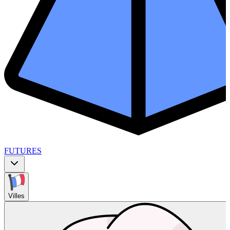
FUTURES
Villes