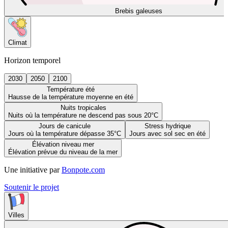
Brebis galeuses
Climat
Horizon temporel
2030
2050
2100
Température été
Hausse de la température moyenne en été
Nuits tropicales
Nuits où la température ne descend pas sous 20°C
Jours de canicule
Stress hydrique
Jours où la température dépasse 35°C
Jours avec sol sec en été
Élévation niveau mer
Élévation prévue du niveau de la mer
Une initiative par
Bonpote.com
Soutenir le projet
Villes