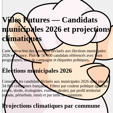
Villes Futures — Candidats
municipales 2026 et projections
climatiques
Carte interactive des candidats déclarés aux élections municipales
2026 en France. Plus de 50 000 candidats référencés avec leurs
programmes, sites de campagne et étiquettes politiques.
Élections municipales 2026
Consultez les candidats déclarés aux municipales 2026 dans plus de
34 000 communes françaises. Filtrez par couleur politique (gauche,
centre, droite, écologistes, extrême-droite), par profil territorial
(urbain, périurbain, rural) et par taille de commune.
Projections climatiques par commune