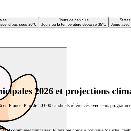
ales
Jours de canicule
Stress
descend pas sous 20°C
Jours où la température dépasse 35°C
Jours avec 
cipales 2026 et projections clim
26 en France. Plus de 50 000 candidats référencés avec leurs programmes,
00 communes françaises. Filtrez par couleur politique (gauche, centre, dr