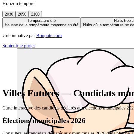
Horizon temporel
2030
2050
2100
Température été
Nuits tropic
Hausse de la température moyenne en été
Nuits où la température ne 
Une initiative par
Bonpote.com
Soutenir le projet
Villes Futures — Candidats muni
Carte interactive des candidats déclarés aux élections municipales 20
Élections municipales 2026
Consultez les candidats déclarés aux municipales 2026 dans plus de 34 0