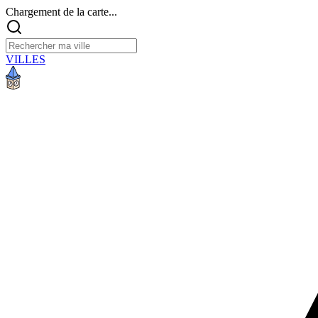
Chargement de la carte...
VILLES