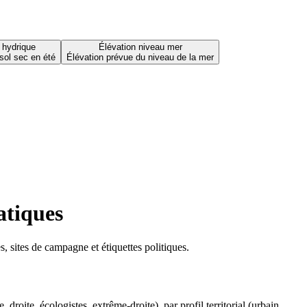
 hydrique
Élévation niveau mer
sol sec en été
Élévation prévue du niveau de la mer
atiques
 sites de campagne et étiquettes politiques.
oite, écologistes, extrême-droite), par profil territorial (urbain,