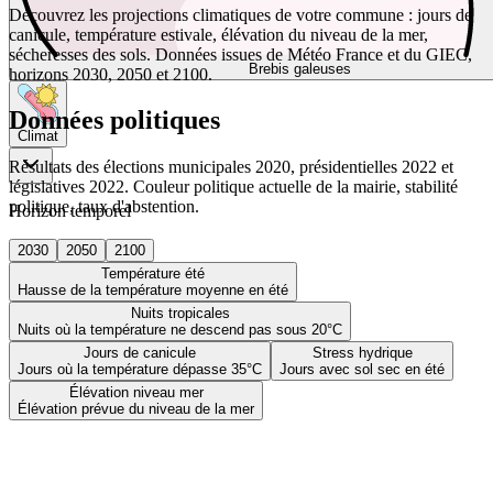
Découvrez les projections climatiques de votre commune : jours de
canicule, température estivale, élévation du niveau de la mer,
sécheresses des sols. Données issues de Météo France et du GIEC,
Brebis galeuses
horizons 2030, 2050 et 2100.
Données politiques
Climat
Résultats des élections municipales 2020, présidentielles 2022 et
législatives 2022. Couleur politique actuelle de la mairie, stabilité
politique, taux d'abstention.
Horizon temporel
2030
2050
2100
Température été
Hausse de la température moyenne en été
Nuits tropicales
Nuits où la température ne descend pas sous 20°C
Jours de canicule
Stress hydrique
Jours où la température dépasse 35°C
Jours avec sol sec en été
Élévation niveau mer
Élévation prévue du niveau de la mer