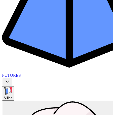
FUTURES
Villes