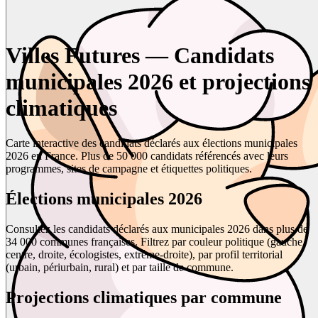
Villes Futures — Candidats
municipales 2026 et projections
climatiques
Carte interactive des candidats déclarés aux élections municipales
2026 en France. Plus de 50 000 candidats référencés avec leurs
programmes, sites de campagne et étiquettes politiques.
Élections municipales 2026
Consultez les candidats déclarés aux municipales 2026 dans plus de
34 000 communes françaises. Filtrez par couleur politique (gauche,
centre, droite, écologistes, extrême-droite), par profil territorial
(urbain, périurbain, rural) et par taille de commune.
Projections climatiques par commune