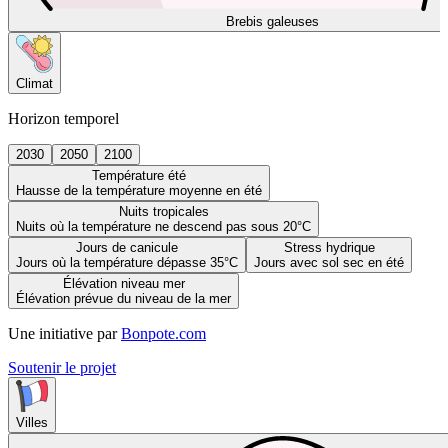
Brebis galeuses
Climat
Horizon temporel
2030
2050
2100
Température été
Hausse de la température moyenne en été
Nuits tropicales
Nuits où la température ne descend pas sous 20°C
Jours de canicule
Stress hydrique
Jours où la température dépasse 35°C
Jours avec sol sec en été
Élévation niveau mer
Élévation prévue du niveau de la mer
Une initiative par
Bonpote.com
Soutenir le projet
Villes