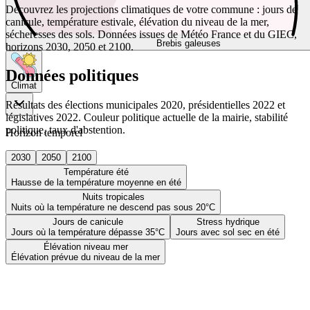
Découvrez les projections climatiques de votre commune : jours de
canicule, température estivale, élévation du niveau de la mer,
sécheresses des sols. Données issues de Météo France et du GIEC,
Brebis galeuses
horizons 2030, 2050 et 2100.
Données politiques
Climat
Résultats des élections municipales 2020, présidentielles 2022 et
législatives 2022. Couleur politique actuelle de la mairie, stabilité
politique, taux d'abstention.
Horizon temporel
2030
2050
2100
Température été
Hausse de la température moyenne en été
Nuits tropicales
Nuits où la température ne descend pas sous 20°C
Jours de canicule
Stress hydrique
Jours où la température dépasse 35°C
Jours avec sol sec en été
Élévation niveau mer
Élévation prévue du niveau de la mer