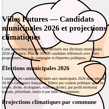
Villes Futures — Candidats
municipales 2026 et projections
climatiques
Carte interactive des candidats déclarés aux élections municipales
2026 en France. Plus de 50 000 candidats référencés avec leurs
programmes, sites de campagne et étiquettes politiques.
Élections municipales 2026
Consultez les candidats déclarés aux municipales 2026 dans plus de
34 000 communes françaises. Filtrez par couleur politique (gauche,
centre, droite, écologistes, extrême-droite), par profil territorial
(urbain, périurbain, rural) et par taille de commune.
Projections climatiques par commune