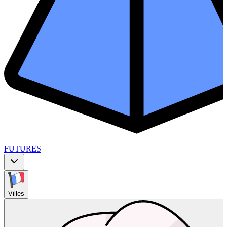
FUTURES
Villes