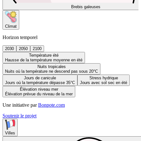
Brebis galeuses
Climat
Horizon temporel
2030
2050
2100
Température été
Hausse de la température moyenne en été
Nuits tropicales
Nuits où la température ne descend pas sous 20°C
Jours de canicule
Stress hydrique
Jours où la température dépasse 35°C
Jours avec sol sec en été
Élévation niveau mer
Élévation prévue du niveau de la mer
Une initiative par
Bonpote.com
Soutenir le projet
Villes