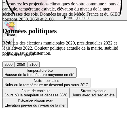
Découvrez les projections climatiques de votre commune : jours de
canicule, température estivale, élévation du niveau de la mer,
sécheresses des sols. Données issues de Météo France et du GIEC,
Brebis galeuses
horizons 2030, 2050 et 2100.
Données politiques
Climat
Résultats des élections municipales 2020, présidentielles 2022 et
législatives 2022. Couleur politique actuelle de la mairie, stabilité
politique, taux d'abstention.
Horizon temporel
2030
2050
2100
Température été
Hausse de la température moyenne en été
Nuits tropicales
Nuits où la température ne descend pas sous 20°C
Jours de canicule
Stress hydrique
Jours où la température dépasse 35°C
Jours avec sol sec en été
Élévation niveau mer
Élévation prévue du niveau de la mer