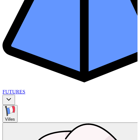
FUTURES
Villes