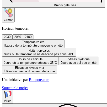
Brebis galeuses
Climat
Horizon temporel
2030
2050
2100
Température été
Hausse de la température moyenne en été
Nuits tropicales
Nuits où la température ne descend pas sous 20°C
Jours de canicule
Stress hydrique
Jours où la température dépasse 35°C
Jours avec sol sec en été
Élévation niveau mer
Élévation prévue du niveau de la mer
Une initiative par
Bonpote.com
Soutenir le projet
Villes