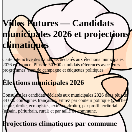
Villes Futures — Candidats
municipales 2026 et projections
climatiques
Carte interactive des candidats déclarés aux élections municipales
2026 en France. Plus de 50 000 candidats référencés avec leurs
programmes, sites de campagne et étiquettes politiques.
Élections municipales 2026
Consultez les candidats déclarés aux municipales 2026 dans plus de
34 000 communes françaises. Filtrez par couleur politique (gauche,
centre, droite, écologistes, extrême-droite), par profil territorial
(urbain, périurbain, rural) et par taille de commune.
Projections climatiques par commune