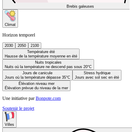
Brebis galeuses
Climat
Horizon temporel
2030
2050
2100
Température été
Hausse de la température moyenne en été
Nuits tropicales
Nuits où la température ne descend pas sous 20°C
Jours de canicule
Stress hydrique
Jours où la température dépasse 35°C
Jours avec sol sec en été
Élévation niveau mer
Élévation prévue du niveau de la mer
Une initiative par
Bonpote.com
Soutenir le projet
Villes