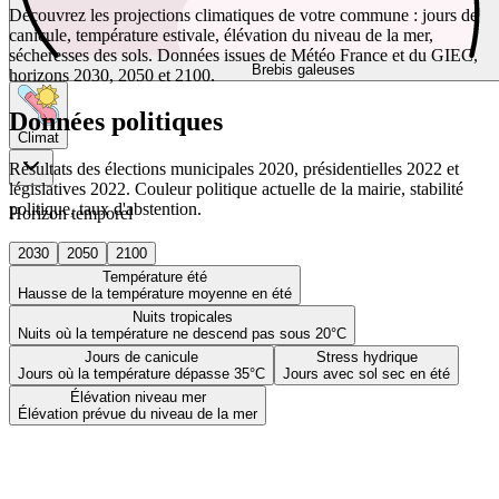
Découvrez les projections climatiques de votre commune : jours de
canicule, température estivale, élévation du niveau de la mer,
sécheresses des sols. Données issues de Météo France et du GIEC,
Brebis galeuses
horizons 2030, 2050 et 2100.
Données politiques
Climat
Résultats des élections municipales 2020, présidentielles 2022 et
législatives 2022. Couleur politique actuelle de la mairie, stabilité
politique, taux d'abstention.
Horizon temporel
2030
2050
2100
Température été
Hausse de la température moyenne en été
Nuits tropicales
Nuits où la température ne descend pas sous 20°C
Jours de canicule
Stress hydrique
Jours où la température dépasse 35°C
Jours avec sol sec en été
Élévation niveau mer
Élévation prévue du niveau de la mer