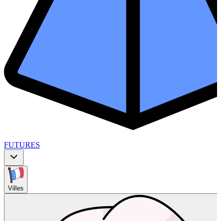
FUTURES
Villes