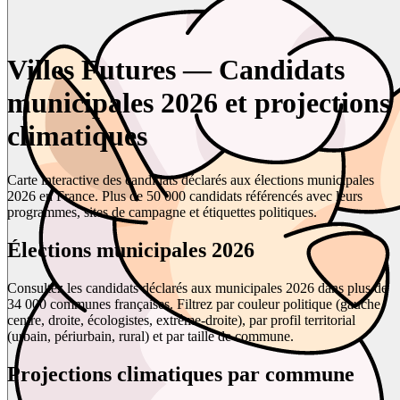
Villes Futures — Candidats
municipales 2026 et projections
climatiques
Carte interactive des candidats déclarés aux élections municipales
2026 en France. Plus de 50 000 candidats référencés avec leurs
programmes, sites de campagne et étiquettes politiques.
Élections municipales 2026
Consultez les candidats déclarés aux municipales 2026 dans plus de
34 000 communes françaises. Filtrez par couleur politique (gauche,
centre, droite, écologistes, extrême-droite), par profil territorial
(urbain, périurbain, rural) et par taille de commune.
Projections climatiques par commune