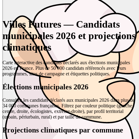
Villes Futures — Candidats
municipales 2026 et projections
climatiques
Carte interactive des candidats déclarés aux élections municipales
2026 en France. Plus de 50 000 candidats référencés avec leurs
programmes, sites de campagne et étiquettes politiques.
Élections municipales 2026
Consultez les candidats déclarés aux municipales 2026 dans plus de
34 000 communes françaises. Filtrez par couleur politique (gauche,
centre, droite, écologistes, extrême-droite), par profil territorial
(urbain, périurbain, rural) et par taille de commune.
Projections climatiques par commune