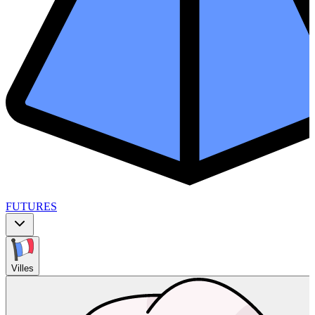
FUTURES
Villes