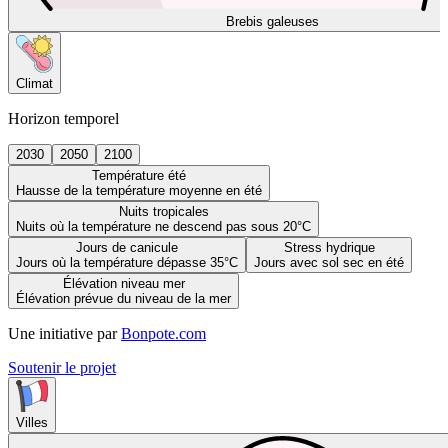
Brebis galeuses
Climat
Horizon temporel
2030
2050
2100
Température été
Hausse de la température moyenne en été
Nuits tropicales
Nuits où la température ne descend pas sous 20°C
Jours de canicule
Stress hydrique
Jours où la température dépasse 35°C
Jours avec sol sec en été
Élévation niveau mer
Élévation prévue du niveau de la mer
Une initiative par
Bonpote.com
Soutenir le projet
Villes