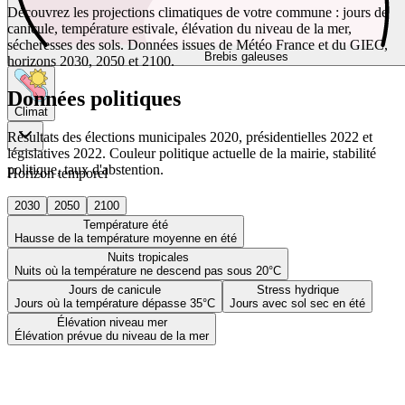
Découvrez les projections climatiques de votre commune : jours de
canicule, température estivale, élévation du niveau de la mer,
sécheresses des sols. Données issues de Météo France et du GIEC,
Brebis galeuses
horizons 2030, 2050 et 2100.
Données politiques
Climat
Résultats des élections municipales 2020, présidentielles 2022 et
législatives 2022. Couleur politique actuelle de la mairie, stabilité
politique, taux d'abstention.
Horizon temporel
2030
2050
2100
Température été
Hausse de la température moyenne en été
Nuits tropicales
Nuits où la température ne descend pas sous 20°C
Jours de canicule
Stress hydrique
Jours où la température dépasse 35°C
Jours avec sol sec en été
Élévation niveau mer
Élévation prévue du niveau de la mer