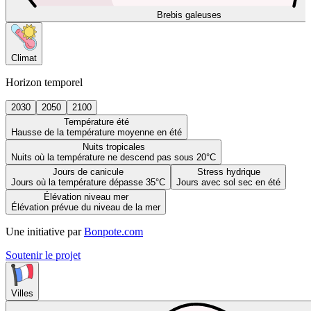
Brebis galeuses
Climat
Horizon temporel
2030
2050
2100
Température été
Hausse de la température moyenne en été
Nuits tropicales
Nuits où la température ne descend pas sous 20°C
Jours de canicule
Stress hydrique
Jours où la température dépasse 35°C
Jours avec sol sec en été
Élévation niveau mer
Élévation prévue du niveau de la mer
Une initiative par
Bonpote.com
Soutenir le projet
Villes