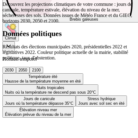
Découvrez les projections climatiques de votre commune : jours de
canicule, température estivale, élévation du niveau de la mer,
sécheresses des sols. Données issues de Météo France et du GIEC,
Brebis galeuses
horizons 2030, 2050 et 2100.
Données politiques
Climat
Résultats des élections municipales 2020, présidentielles 2022 et
législatives 2022. Couleur politique actuelle de la mairie, stabilité
politique, taux d'abstention.
Horizon temporel
2030
2050
2100
Température été
Hausse de la température moyenne en été
Nuits tropicales
Nuits où la température ne descend pas sous 20°C
Jours de canicule
Stress hydrique
Jours où la température dépasse 35°C
Jours avec sol sec en été
Élévation niveau mer
Élévation prévue du niveau de la mer