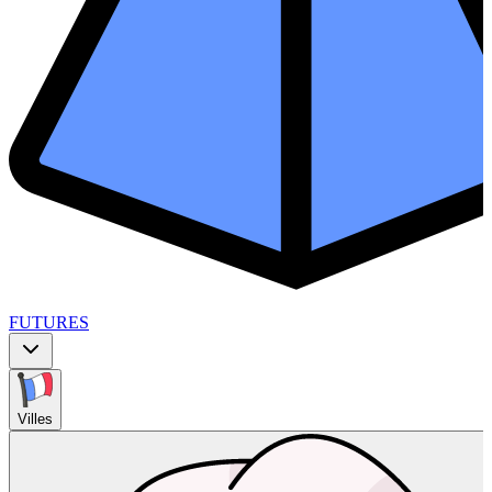
FUTURES
Villes