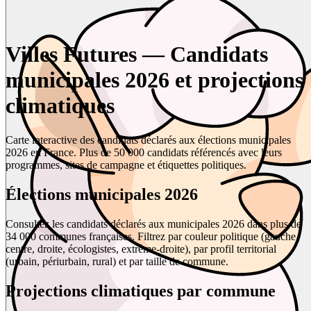
Villes Futures — Candidats
municipales 2026 et projections
climatiques
Carte interactive des candidats déclarés aux élections municipales
2026 en France. Plus de 50 000 candidats référencés avec leurs
programmes, sites de campagne et étiquettes politiques.
Élections municipales 2026
Consultez les candidats déclarés aux municipales 2026 dans plus de
34 000 communes françaises. Filtrez par couleur politique (gauche,
centre, droite, écologistes, extrême-droite), par profil territorial
(urbain, périurbain, rural) et par taille de commune.
Projections climatiques par commune