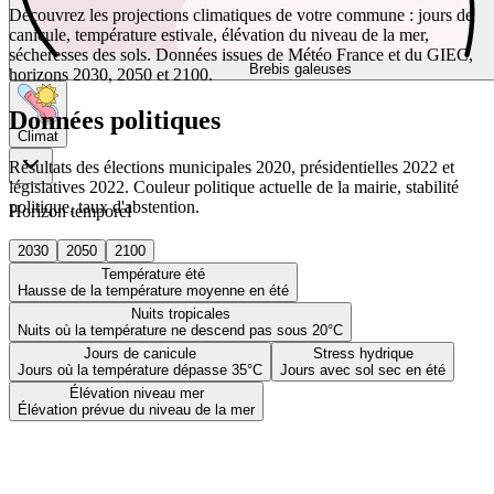
Découvrez les projections climatiques de votre commune : jours de
canicule, température estivale, élévation du niveau de la mer,
sécheresses des sols. Données issues de Météo France et du GIEC,
Brebis galeuses
horizons 2030, 2050 et 2100.
Données politiques
Climat
Résultats des élections municipales 2020, présidentielles 2022 et
législatives 2022. Couleur politique actuelle de la mairie, stabilité
politique, taux d'abstention.
Horizon temporel
2030
2050
2100
Température été
Hausse de la température moyenne en été
Nuits tropicales
Nuits où la température ne descend pas sous 20°C
Jours de canicule
Stress hydrique
Jours où la température dépasse 35°C
Jours avec sol sec en été
Élévation niveau mer
Élévation prévue du niveau de la mer