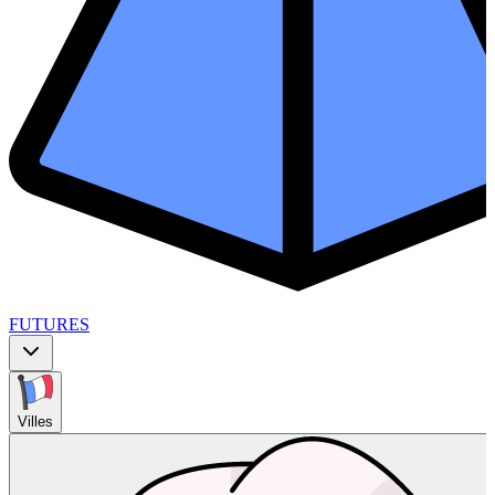
FUTURES
Villes