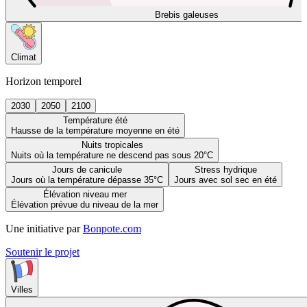
Brebis galeuses
Climat
Horizon temporel
2030
2050
2100
Température été
Hausse de la température moyenne en été
Nuits tropicales
Nuits où la température ne descend pas sous 20°C
Jours de canicule
Stress hydrique
Jours où la température dépasse 35°C
Jours avec sol sec en été
Élévation niveau mer
Élévation prévue du niveau de la mer
Une initiative par
Bonpote.com
Soutenir le projet
Villes