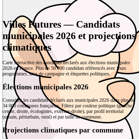
Villes Futures — Candidats
municipales 2026 et projections
climatiques
Carte interactive des candidats déclarés aux élections municipales
2026 en France. Plus de 50 000 candidats référencés avec leurs
programmes, sites de campagne et étiquettes politiques.
Élections municipales 2026
Consultez les candidats déclarés aux municipales 2026 dans plus de
34 000 communes françaises. Filtrez par couleur politique (gauche,
centre, droite, écologistes, extrême-droite), par profil territorial
(urbain, périurbain, rural) et par taille de commune.
Projections climatiques par commune