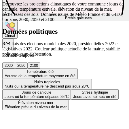
Découvrez les projections climatiques de votre commune : jours de
canicule, température estivale, élévation du niveau de la mer,
sécheresses des sols. Données issues de Météo France et du GIEC,
Brebis galeuses
horizons 2030, 2050 et 2100.
Données politiques
Climat
Résultats des élections municipales 2020, présidentielles 2022 et
législatives 2022. Couleur politique actuelle de la mairie, stabilité
politique, taux d'abstention.
Horizon temporel
2030
2050
2100
Température été
Hausse de la température moyenne en été
Nuits tropicales
Nuits où la température ne descend pas sous 20°C
Jours de canicule
Stress hydrique
Jours où la température dépasse 35°C
Jours avec sol sec en été
Élévation niveau mer
Élévation prévue du niveau de la mer