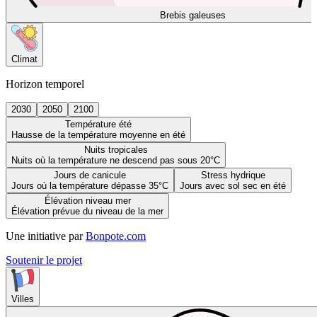
Brebis galeuses
Climat
Horizon temporel
2030
2050
2100
Température été
Hausse de la température moyenne en été
Nuits tropicales
Nuits où la température ne descend pas sous 20°C
Jours de canicule
Stress hydrique
Jours où la température dépasse 35°C
Jours avec sol sec en été
Élévation niveau mer
Élévation prévue du niveau de la mer
Une initiative par
Bonpote.com
Soutenir le projet
Villes