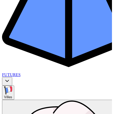
FUTURES
Villes