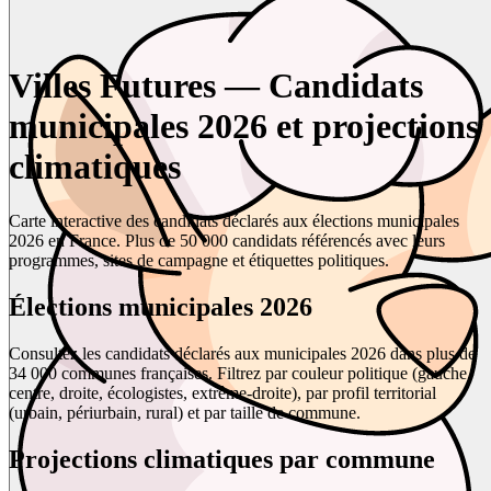
Villes Futures — Candidats
municipales 2026 et projections
climatiques
Carte interactive des candidats déclarés aux élections municipales
2026 en France. Plus de 50 000 candidats référencés avec leurs
programmes, sites de campagne et étiquettes politiques.
Élections municipales 2026
Consultez les candidats déclarés aux municipales 2026 dans plus de
34 000 communes françaises. Filtrez par couleur politique (gauche,
centre, droite, écologistes, extrême-droite), par profil territorial
(urbain, périurbain, rural) et par taille de commune.
Projections climatiques par commune