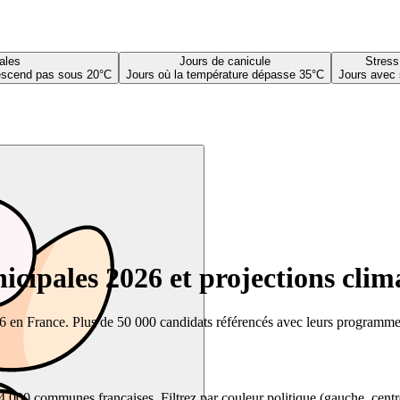
ales
Jours de canicule
Stress
descend pas sous 20°C
Jours où la température dépasse 35°C
Jours avec 
cipales 2026 et projections clim
26 en France. Plus de 50 000 candidats référencés avec leurs programmes,
00 communes françaises. Filtrez par couleur politique (gauche, centre, dr