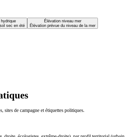
 hydrique
Élévation niveau mer
sol sec en été
Élévation prévue du niveau de la mer
atiques
 sites de campagne et étiquettes politiques.
oite, écologistes, extrême-droite), par profil territorial (urbain,