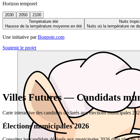
Horizon temporel
2030
2050
2100
Température été
Nuits tropic
Hausse de la température moyenne en été
Nuits où la température ne 
Une initiative par
Bonpote.com
Soutenir le projet
Villes Futures — Candidats muni
Carte interactive des candidats déclarés aux élections municipales 20
Élections municipales 2026
Consultez les candidats déclarés aux municipales 2026 dans plus de 34 0