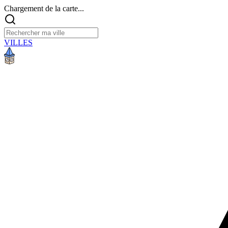
Chargement de la carte...
VILLES