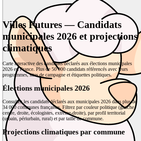
Villes Futures — Candidats
municipales 2026 et projections
climatiques
Carte interactive des candidats déclarés aux élections municipales
2026 en France. Plus de 50 000 candidats référencés avec leurs
programmes, sites de campagne et étiquettes politiques.
Élections municipales 2026
Consultez les candidats déclarés aux municipales 2026 dans plus de
34 000 communes françaises. Filtrez par couleur politique (gauche,
centre, droite, écologistes, extrême-droite), par profil territorial
(urbain, périurbain, rural) et par taille de commune.
Projections climatiques par commune