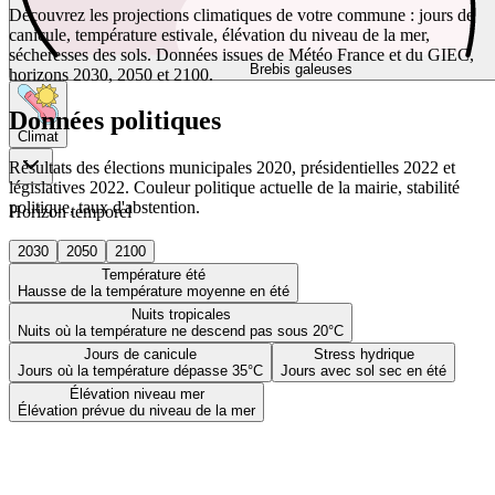
Découvrez les projections climatiques de votre commune : jours de
canicule, température estivale, élévation du niveau de la mer,
sécheresses des sols. Données issues de Météo France et du GIEC,
Brebis galeuses
horizons 2030, 2050 et 2100.
Données politiques
Climat
Résultats des élections municipales 2020, présidentielles 2022 et
législatives 2022. Couleur politique actuelle de la mairie, stabilité
politique, taux d'abstention.
Horizon temporel
2030
2050
2100
Température été
Hausse de la température moyenne en été
Nuits tropicales
Nuits où la température ne descend pas sous 20°C
Jours de canicule
Stress hydrique
Jours où la température dépasse 35°C
Jours avec sol sec en été
Élévation niveau mer
Élévation prévue du niveau de la mer