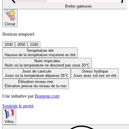
Brebis galeuses
Climat
Horizon temporel
2030
2050
2100
Température été
Hausse de la température moyenne en été
Nuits tropicales
Nuits où la température ne descend pas sous 20°C
Jours de canicule
Stress hydrique
Jours où la température dépasse 35°C
Jours avec sol sec en été
Élévation niveau mer
Élévation prévue du niveau de la mer
Une initiative par
Bonpote.com
Soutenir le projet
Villes