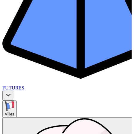
FUTURES
Villes