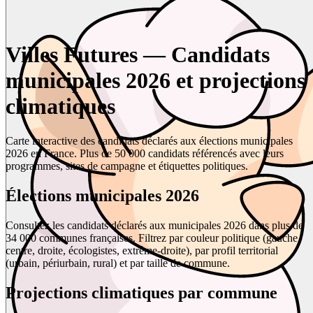
Villes Futures — Candidats
municipales 2026 et projections
climatiques
Carte interactive des candidats déclarés aux élections municipales
2026 en France. Plus de 50 000 candidats référencés avec leurs
programmes, sites de campagne et étiquettes politiques.
Élections municipales 2026
Consultez les candidats déclarés aux municipales 2026 dans plus de
34 000 communes françaises. Filtrez par couleur politique (gauche,
centre, droite, écologistes, extrême-droite), par profil territorial
(urbain, périurbain, rural) et par taille de commune.
Projections climatiques par commune