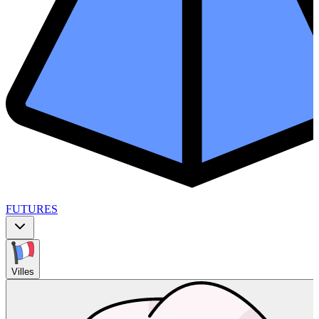
FUTURES
Villes