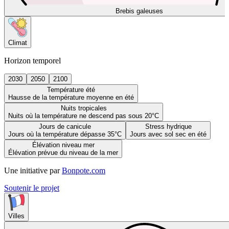
Brebis galeuses
Climat
Horizon temporel
2030
2050
2100
Température été
Hausse de la température moyenne en été
Nuits tropicales
Nuits où la température ne descend pas sous 20°C
Jours de canicule
Stress hydrique
Jours où la température dépasse 35°C
Jours avec sol sec en été
Élévation niveau mer
Élévation prévue du niveau de la mer
Une initiative par
Bonpote.com
Soutenir le projet
Villes