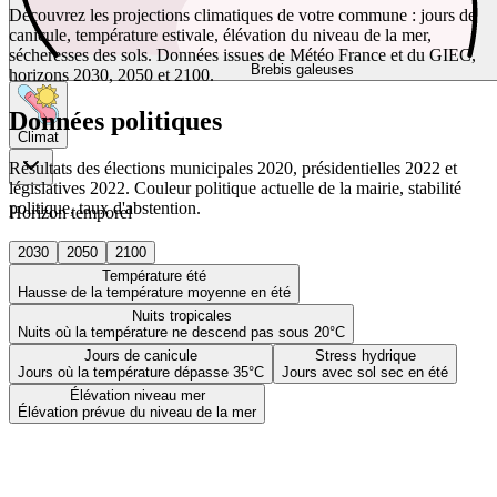
Découvrez les projections climatiques de votre commune : jours de
canicule, température estivale, élévation du niveau de la mer,
sécheresses des sols. Données issues de Météo France et du GIEC,
Brebis galeuses
horizons 2030, 2050 et 2100.
Données politiques
Climat
Résultats des élections municipales 2020, présidentielles 2022 et
législatives 2022. Couleur politique actuelle de la mairie, stabilité
politique, taux d'abstention.
Horizon temporel
2030
2050
2100
Température été
Hausse de la température moyenne en été
Nuits tropicales
Nuits où la température ne descend pas sous 20°C
Jours de canicule
Stress hydrique
Jours où la température dépasse 35°C
Jours avec sol sec en été
Élévation niveau mer
Élévation prévue du niveau de la mer