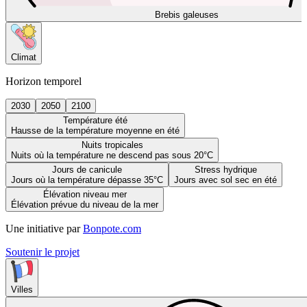
Brebis galeuses
Climat
Horizon temporel
2030
2050
2100
Température été
Hausse de la température moyenne en été
Nuits tropicales
Nuits où la température ne descend pas sous 20°C
Jours de canicule
Stress hydrique
Jours où la température dépasse 35°C
Jours avec sol sec en été
Élévation niveau mer
Élévation prévue du niveau de la mer
Une initiative par
Bonpote.com
Soutenir le projet
Villes