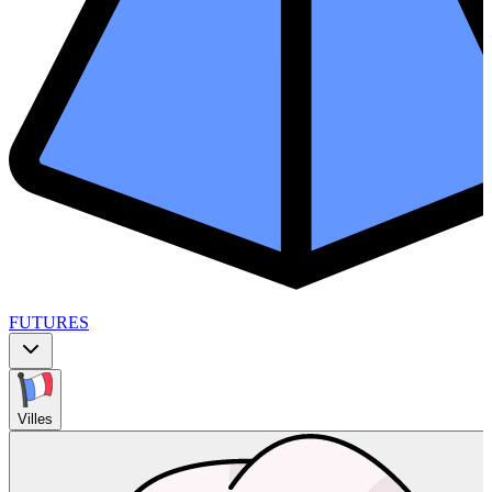
FUTURES
Villes