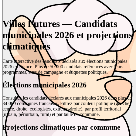
Villes Futures — Candidats
municipales 2026 et projections
climatiques
Carte interactive des candidats déclarés aux élections municipales
2026 en France. Plus de 50 000 candidats référencés avec leurs
programmes, sites de campagne et étiquettes politiques.
Élections municipales 2026
Consultez les candidats déclarés aux municipales 2026 dans plus de
34 000 communes françaises. Filtrez par couleur politique (gauche,
centre, droite, écologistes, extrême-droite), par profil territorial
(urbain, périurbain, rural) et par taille de commune.
Projections climatiques par commune