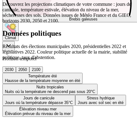
Découvrez les projections climatiques de votre commune : jours de
canicule, température estivale, élévation du niveau de la mer,
sécheresses des sols. Données issues de Météo France et du GIEC,
Brebis galeuses
horizons 2030, 2050 et 2100.
Données politiques
Climat
Résultats des élections municipales 2020, présidentielles 2022 et
législatives 2022. Couleur politique actuelle de la mairie, stabilité
politique, taux d'abstention.
Horizon temporel
2030
2050
2100
Température été
Hausse de la température moyenne en été
Nuits tropicales
Nuits où la température ne descend pas sous 20°C
Jours de canicule
Stress hydrique
Jours où la température dépasse 35°C
Jours avec sol sec en été
Élévation niveau mer
Élévation prévue du niveau de la mer