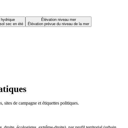
 hydrique
Élévation niveau mer
sol sec en été
Élévation prévue du niveau de la mer
atiques
 sites de campagne et étiquettes politiques.
oite, écologistes, extrême-droite), par profil territorial (urbain,