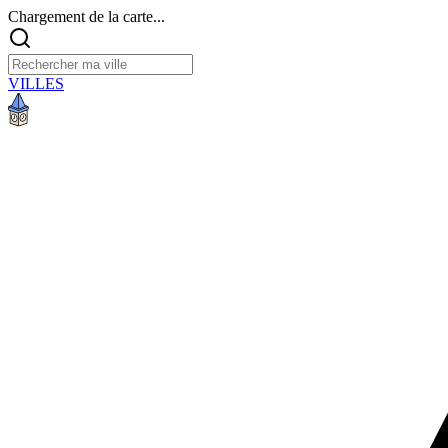
Chargement de la carte...
VILLES