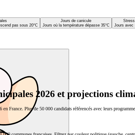
ales
Jours de canicule
Stress
descend pas sous 20°C
Jours où la température dépasse 35°C
Jours avec 
cipales 2026 et projections clim
26 en France. Plus de 50 000 candidats référencés avec leurs programmes,
00 communes françaises. Filtrez par couleur politique (gauche, centre, dr