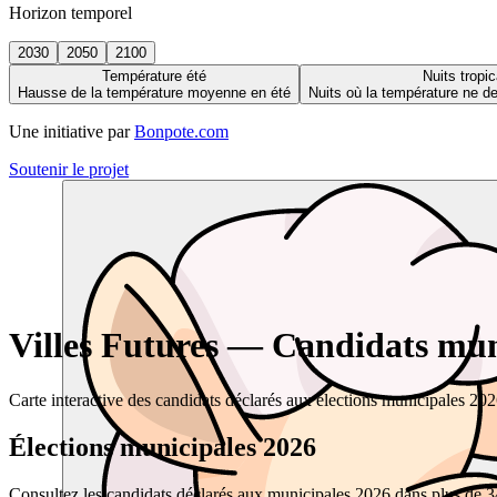
Horizon temporel
2030
2050
2100
Température été
Nuits tropic
Hausse de la température moyenne en été
Nuits où la température ne 
Une initiative par
Bonpote.com
Soutenir le projet
Villes Futures — Candidats muni
Carte interactive des candidats déclarés aux élections municipales 20
Élections municipales 2026
Consultez les candidats déclarés aux municipales 2026 dans plus de 34 0