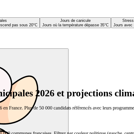
ales
Jours de canicule
Stress
descend pas sous 20°C
Jours où la température dépasse 35°C
Jours avec 
cipales 2026 et projections clim
26 en France. Plus de 50 000 candidats référencés avec leurs programmes,
00 communes françaises. Filtrez par couleur politique (gauche, centre, dr