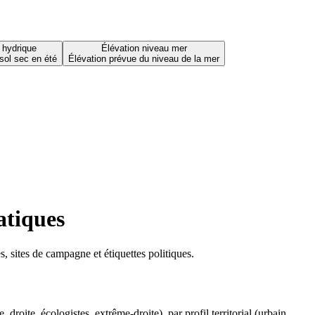
 hydrique
Élévation niveau mer
sol sec en été
Élévation prévue du niveau de la mer
atiques
 sites de campagne et étiquettes politiques.
oite, écologistes, extrême-droite), par profil territorial (urbain,