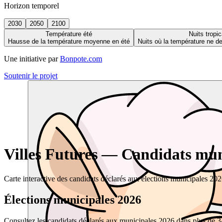
Horizon temporel
2030
2050
2100
Température été
Nuits tropic
Hausse de la température moyenne en été
Nuits où la température ne 
Une initiative par
Bonpote.com
Soutenir le projet
Villes Futures — Candidats muni
Carte interactive des candidats déclarés aux élections municipales 20
Élections municipales 2026
Consultez les candidats déclarés aux municipales 2026 dans plus de 34 0