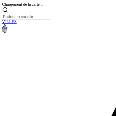
Chargement de la carte...
VILLES