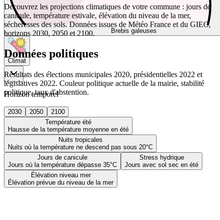
Découvrez les projections climatiques de votre commune : jours de
canicule, température estivale, élévation du niveau de la mer,
sécheresses des sols. Données issues de Météo France et du GIEC,
Brebis galeuses
horizons 2030, 2050 et 2100.
Données politiques
Climat
Résultats des élections municipales 2020, présidentielles 2022 et
législatives 2022. Couleur politique actuelle de la mairie, stabilité
politique, taux d'abstention.
Horizon temporel
2030
2050
2100
Température été
Hausse de la température moyenne en été
Nuits tropicales
Nuits où la température ne descend pas sous 20°C
Jours de canicule
Stress hydrique
Jours où la température dépasse 35°C
Jours avec sol sec en été
Élévation niveau mer
Élévation prévue du niveau de la mer