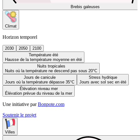
Brebis galeuses
Climat
Horizon temporel
2030
2050
2100
Température été
Hausse de la température moyenne en été
Nuits tropicales
Nuits où la température ne descend pas sous 20°C
Jours de canicule
Stress hydrique
Jours où la température dépasse 35°C
Jours avec sol sec en été
Élévation niveau mer
Élévation prévue du niveau de la mer
Une initiative par
Bonpote.com
Soutenir le projet
Villes