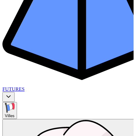
FUTURES
Villes