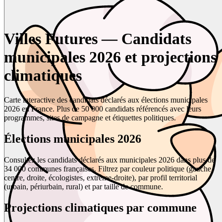
Villes Futures — Candidats
municipales 2026 et projections
climatiques
Carte interactive des candidats déclarés aux élections municipales
2026 en France. Plus de 50 000 candidats référencés avec leurs
programmes, sites de campagne et étiquettes politiques.
Élections municipales 2026
Consultez les candidats déclarés aux municipales 2026 dans plus de
34 000 communes françaises. Filtrez par couleur politique (gauche,
centre, droite, écologistes, extrême-droite), par profil territorial
(urbain, périurbain, rural) et par taille de commune.
Projections climatiques par commune