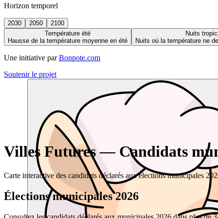
Horizon temporel
2030
2050
2100
Température été
Nuits tropic
Hausse de la température moyenne en été
Nuits où la température ne 
Une initiative par
Bonpote.com
Soutenir le projet
Villes Futures — Candidats muni
Carte interactive des candidats déclarés aux élections municipales 20
Élections municipales 2026
Consultez les candidats déclarés aux municipales 2026 dans plus de 34 0