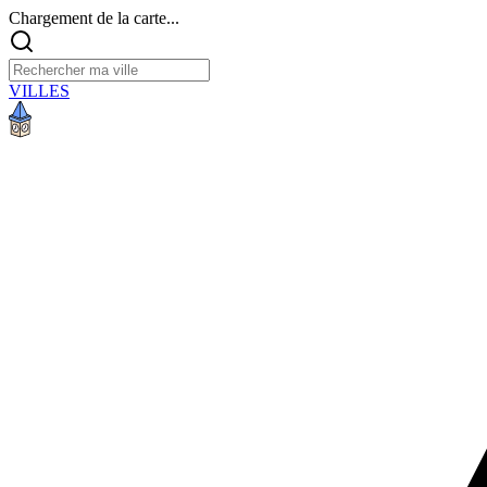
Chargement de la carte...
VILLES