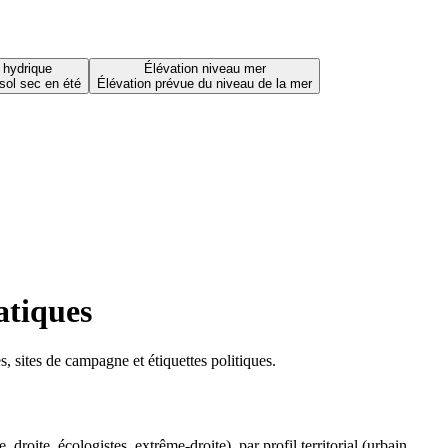
 hydrique
Élévation niveau mer
sol sec en été
Élévation prévue du niveau de la mer
atiques
 sites de campagne et étiquettes politiques.
oite, écologistes, extrême-droite), par profil territorial (urbain,