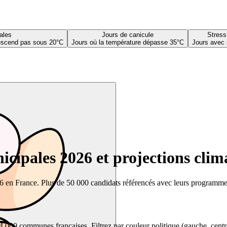
ales
Jours de canicule
Stress
descend pas sous 20°C
Jours où la température dépasse 35°C
Jours avec 
cipales 2026 et projections clim
26 en France. Plus de 50 000 candidats référencés avec leurs programmes,
00 communes françaises. Filtrez par couleur politique (gauche, centre, dr