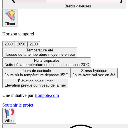
Brebis galeuses
Climat
Horizon temporel
2030
2050
2100
Température été
Hausse de la température moyenne en été
Nuits tropicales
Nuits où la température ne descend pas sous 20°C
Jours de canicule
Stress hydrique
Jours où la température dépasse 35°C
Jours avec sol sec en été
Élévation niveau mer
Élévation prévue du niveau de la mer
Une initiative par
Bonpote.com
Soutenir le projet
Villes