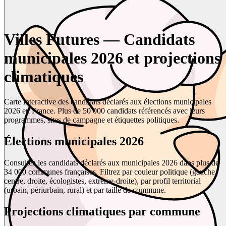
Villes Futures — Candidats
municipales 2026 et projections
climatiques
Carte interactive des candidats déclarés aux élections municipales
2026 en France. Plus de 50 000 candidats référencés avec leurs
programmes, sites de campagne et étiquettes politiques.
Élections municipales 2026
Consultez les candidats déclarés aux municipales 2026 dans plus de
34 000 communes françaises. Filtrez par couleur politique (gauche,
centre, droite, écologistes, extrême-droite), par profil territorial
(urbain, périurbain, rural) et par taille de commune.
Projections climatiques par commune