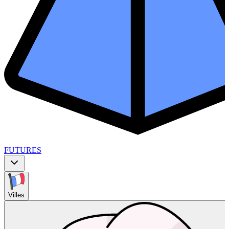
FUTURES
Villes