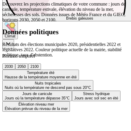
Découvrez les projections climatiques de votre commune : jours de
canicule, température estivale, élévation du niveau de la mer,
sécheresses des sols. Données issues de Météo France et du GIEC,
Brebis galeuses
horizons 2030, 2050 et 2100.
Données politiques
Climat
Résultats des élections municipales 2020, présidentielles 2022 et
législatives 2022. Couleur politique actuelle de la mairie, stabilité
politique, taux d'abstention.
Horizon temporel
2030
2050
2100
Température été
Hausse de la température moyenne en été
Nuits tropicales
Nuits où la température ne descend pas sous 20°C
Jours de canicule
Stress hydrique
Jours où la température dépasse 35°C
Jours avec sol sec en été
Élévation niveau mer
Élévation prévue du niveau de la mer