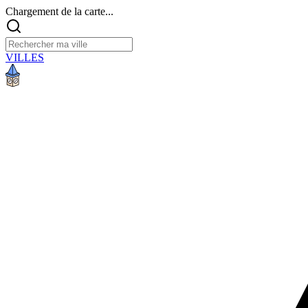
Chargement de la carte...
VILLES