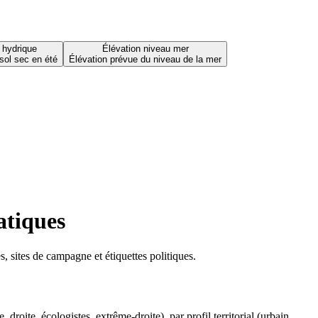
 hydrique
Élévation niveau mer
sol sec en été
Élévation prévue du niveau de la mer
atiques
 sites de campagne et étiquettes politiques.
oite, écologistes, extrême-droite), par profil territorial (urbain,