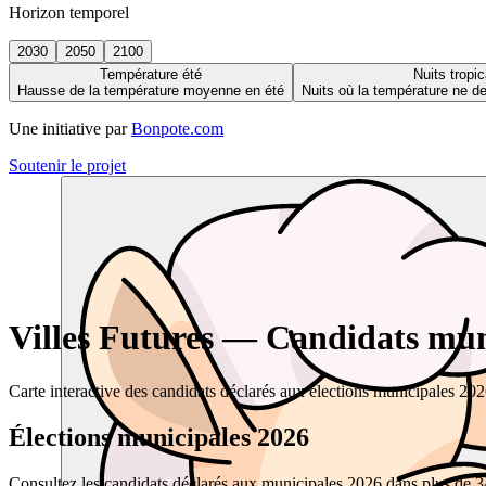
Horizon temporel
2030
2050
2100
Température été
Nuits tropic
Hausse de la température moyenne en été
Nuits où la température ne 
Une initiative par
Bonpote.com
Soutenir le projet
Villes Futures — Candidats muni
Carte interactive des candidats déclarés aux élections municipales 20
Élections municipales 2026
Consultez les candidats déclarés aux municipales 2026 dans plus de 34 0