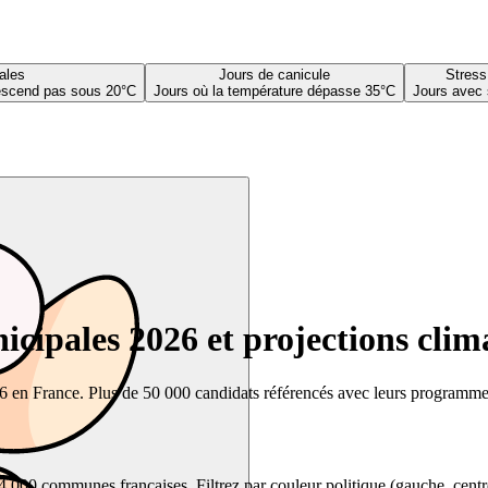
ales
Jours de canicule
Stress
descend pas sous 20°C
Jours où la température dépasse 35°C
Jours avec 
cipales 2026 et projections clim
26 en France. Plus de 50 000 candidats référencés avec leurs programmes,
00 communes françaises. Filtrez par couleur politique (gauche, centre, dr