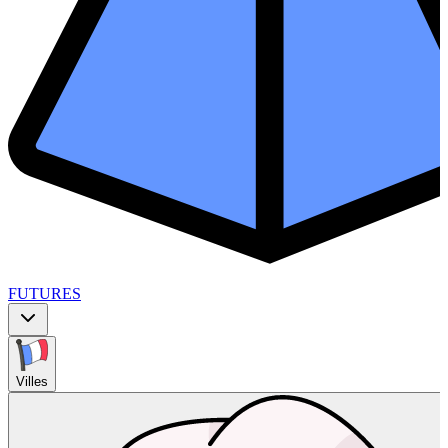
FUTURES
Villes