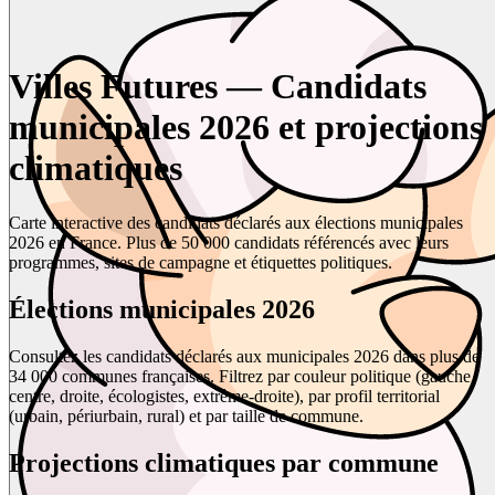
Villes Futures — Candidats
municipales 2026 et projections
climatiques
Carte interactive des candidats déclarés aux élections municipales
2026 en France. Plus de 50 000 candidats référencés avec leurs
programmes, sites de campagne et étiquettes politiques.
Élections municipales 2026
Consultez les candidats déclarés aux municipales 2026 dans plus de
34 000 communes françaises. Filtrez par couleur politique (gauche,
centre, droite, écologistes, extrême-droite), par profil territorial
(urbain, périurbain, rural) et par taille de commune.
Projections climatiques par commune