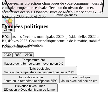
Découvrez les projections climatiques de votre commune : jours de
canicule, température estivale, élévation du niveau de la mer,
sécheresses des sols. Données issues de Météo France et du GIEC,
Brebis galeuses
horizons 2030, 2050 et 2100.
Données politiques
Climat
Résultats des élections municipales 2020, présidentielles 2022 et
législatives 2022. Couleur politique actuelle de la mairie, stabilité
politique, taux d'abstention.
Horizon temporel
2030
2050
2100
Température été
Hausse de la température moyenne en été
Nuits tropicales
Nuits où la température ne descend pas sous 20°C
Jours de canicule
Stress hydrique
Jours où la température dépasse 35°C
Jours avec sol sec en été
Élévation niveau mer
Élévation prévue du niveau de la mer