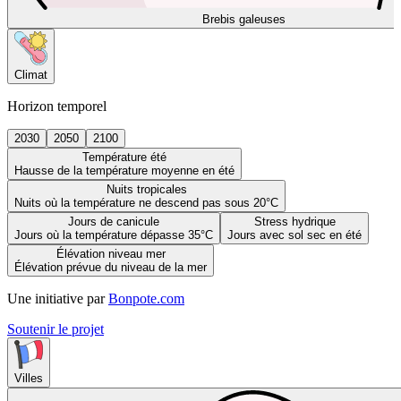
Brebis galeuses
Climat
Horizon temporel
2030
2050
2100
Température été
Hausse de la température moyenne en été
Nuits tropicales
Nuits où la température ne descend pas sous 20°C
Jours de canicule
Stress hydrique
Jours où la température dépasse 35°C
Jours avec sol sec en été
Élévation niveau mer
Élévation prévue du niveau de la mer
Une initiative par
Bonpote.com
Soutenir le projet
Villes