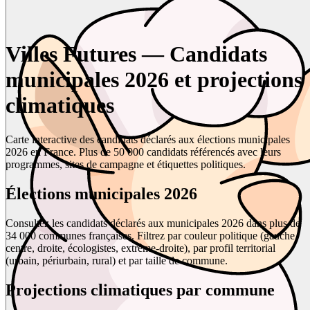
Villes Futures — Candidats
municipales 2026 et projections
climatiques
Carte interactive des candidats déclarés aux élections municipales
2026 en France. Plus de 50 000 candidats référencés avec leurs
programmes, sites de campagne et étiquettes politiques.
Élections municipales 2026
Consultez les candidats déclarés aux municipales 2026 dans plus de
34 000 communes françaises. Filtrez par couleur politique (gauche,
centre, droite, écologistes, extrême-droite), par profil territorial
(urbain, périurbain, rural) et par taille de commune.
Projections climatiques par commune