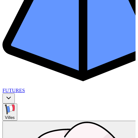
FUTURES
Villes