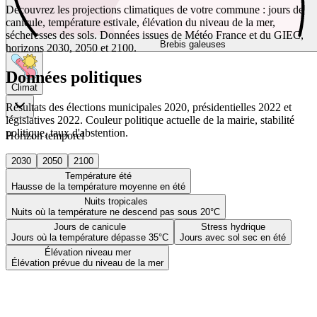
Découvrez les projections climatiques de votre commune : jours de
canicule, température estivale, élévation du niveau de la mer,
sécheresses des sols. Données issues de Météo France et du GIEC,
Brebis galeuses
horizons 2030, 2050 et 2100.
Données politiques
Climat
Résultats des élections municipales 2020, présidentielles 2022 et
législatives 2022. Couleur politique actuelle de la mairie, stabilité
politique, taux d'abstention.
Horizon temporel
2030
2050
2100
Température été
Hausse de la température moyenne en été
Nuits tropicales
Nuits où la température ne descend pas sous 20°C
Jours de canicule
Stress hydrique
Jours où la température dépasse 35°C
Jours avec sol sec en été
Élévation niveau mer
Élévation prévue du niveau de la mer