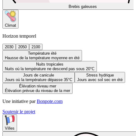
Brebis galeuses
Climat
Horizon temporel
2030
2050
2100
Température été
Hausse de la température moyenne en été
Nuits tropicales
Nuits où la température ne descend pas sous 20°C
Jours de canicule
Stress hydrique
Jours où la température dépasse 35°C
Jours avec sol sec en été
Élévation niveau mer
Élévation prévue du niveau de la mer
Une initiative par
Bonpote.com
Soutenir le projet
Villes