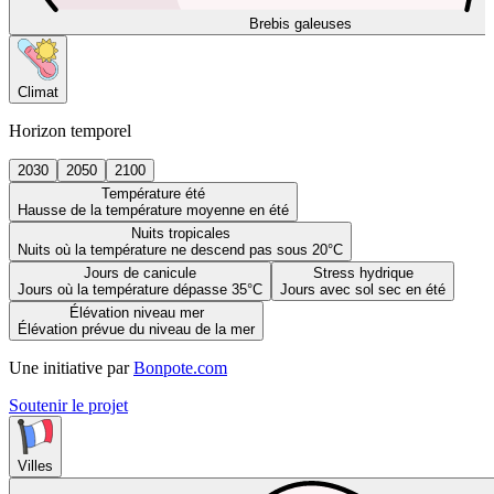
Brebis galeuses
Climat
Horizon temporel
2030
2050
2100
Température été
Hausse de la température moyenne en été
Nuits tropicales
Nuits où la température ne descend pas sous 20°C
Jours de canicule
Stress hydrique
Jours où la température dépasse 35°C
Jours avec sol sec en été
Élévation niveau mer
Élévation prévue du niveau de la mer
Une initiative par
Bonpote.com
Soutenir le projet
Villes