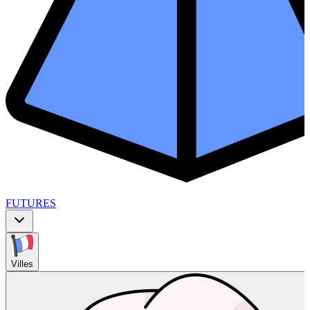
FUTURES
Villes