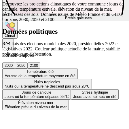
Découvrez les projections climatiques de votre commune : jours de
canicule, température estivale, élévation du niveau de la mer,
sécheresses des sols. Données issues de Météo France et du GIEC,
Brebis galeuses
horizons 2030, 2050 et 2100.
Données politiques
Climat
Résultats des élections municipales 2020, présidentielles 2022 et
législatives 2022. Couleur politique actuelle de la mairie, stabilité
politique, taux d'abstention.
Horizon temporel
2030
2050
2100
Température été
Hausse de la température moyenne en été
Nuits tropicales
Nuits où la température ne descend pas sous 20°C
Jours de canicule
Stress hydrique
Jours où la température dépasse 35°C
Jours avec sol sec en été
Élévation niveau mer
Élévation prévue du niveau de la mer