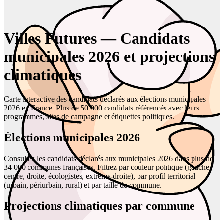
Villes Futures — Candidats
municipales 2026 et projections
climatiques
Carte interactive des candidats déclarés aux élections municipales
2026 en France. Plus de 50 000 candidats référencés avec leurs
programmes, sites de campagne et étiquettes politiques.
Élections municipales 2026
Consultez les candidats déclarés aux municipales 2026 dans plus de
34 000 communes françaises. Filtrez par couleur politique (gauche,
centre, droite, écologistes, extrême-droite), par profil territorial
(urbain, périurbain, rural) et par taille de commune.
Projections climatiques par commune