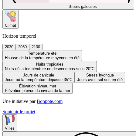
Brebis galeuses
Climat
Horizon temporel
2030
2050
2100
Température été
Hausse de la température moyenne en été
Nuits tropicales
Nuits où la température ne descend pas sous 20°C
Jours de canicule
Stress hydrique
Jours où la température dépasse 35°C
Jours avec sol sec en été
Élévation niveau mer
Élévation prévue du niveau de la mer
Une initiative par
Bonpote.com
Soutenir le projet
Villes