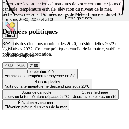
Découvrez les projections climatiques de votre commune : jours de
canicule, température estivale, élévation du niveau de la mer,
sécheresses des sols. Données issues de Météo France et du GIEC,
Brebis galeuses
horizons 2030, 2050 et 2100.
Données politiques
Climat
Résultats des élections municipales 2020, présidentielles 2022 et
législatives 2022. Couleur politique actuelle de la mairie, stabilité
politique, taux d'abstention.
Horizon temporel
2030
2050
2100
Température été
Hausse de la température moyenne en été
Nuits tropicales
Nuits où la température ne descend pas sous 20°C
Jours de canicule
Stress hydrique
Jours où la température dépasse 35°C
Jours avec sol sec en été
Élévation niveau mer
Élévation prévue du niveau de la mer