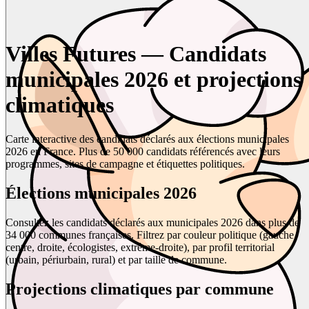
Villes Futures — Candidats
municipales 2026 et projections
climatiques
Carte interactive des candidats déclarés aux élections municipales
2026 en France. Plus de 50 000 candidats référencés avec leurs
programmes, sites de campagne et étiquettes politiques.
Élections municipales 2026
Consultez les candidats déclarés aux municipales 2026 dans plus de
34 000 communes françaises. Filtrez par couleur politique (gauche,
centre, droite, écologistes, extrême-droite), par profil territorial
(urbain, périurbain, rural) et par taille de commune.
Projections climatiques par commune