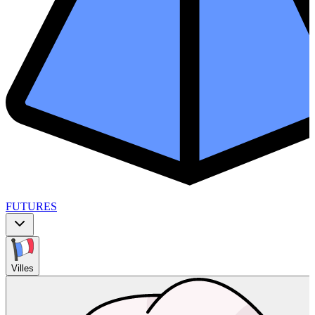
FUTURES
Villes