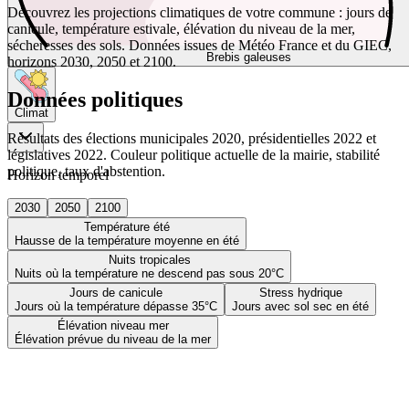
Découvrez les projections climatiques de votre commune : jours de
canicule, température estivale, élévation du niveau de la mer,
sécheresses des sols. Données issues de Météo France et du GIEC,
Brebis galeuses
horizons 2030, 2050 et 2100.
Données politiques
Climat
Résultats des élections municipales 2020, présidentielles 2022 et
législatives 2022. Couleur politique actuelle de la mairie, stabilité
politique, taux d'abstention.
Horizon temporel
2030
2050
2100
Température été
Hausse de la température moyenne en été
Nuits tropicales
Nuits où la température ne descend pas sous 20°C
Jours de canicule
Stress hydrique
Jours où la température dépasse 35°C
Jours avec sol sec en été
Élévation niveau mer
Élévation prévue du niveau de la mer