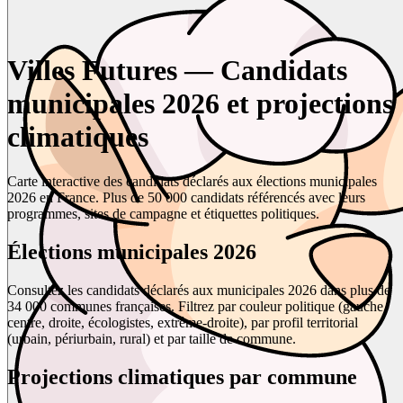
Villes Futures — Candidats
municipales 2026 et projections
climatiques
Carte interactive des candidats déclarés aux élections municipales
2026 en France. Plus de 50 000 candidats référencés avec leurs
programmes, sites de campagne et étiquettes politiques.
Élections municipales 2026
Consultez les candidats déclarés aux municipales 2026 dans plus de
34 000 communes françaises. Filtrez par couleur politique (gauche,
centre, droite, écologistes, extrême-droite), par profil territorial
(urbain, périurbain, rural) et par taille de commune.
Projections climatiques par commune