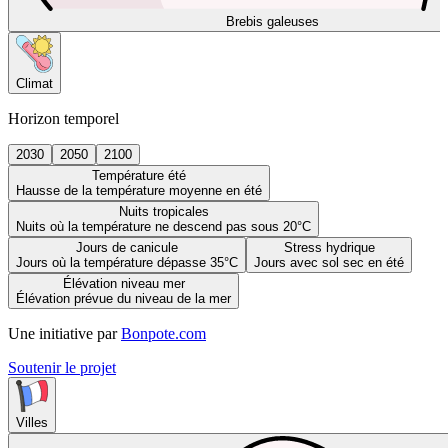
Brebis galeuses
Climat
Horizon temporel
2030
2050
2100
Température été
Hausse de la température moyenne en été
Nuits tropicales
Nuits où la température ne descend pas sous 20°C
Jours de canicule
Stress hydrique
Jours où la température dépasse 35°C
Jours avec sol sec en été
Élévation niveau mer
Élévation prévue du niveau de la mer
Une initiative par
Bonpote.com
Soutenir le projet
Villes