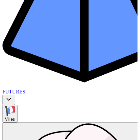
FUTURES
Villes