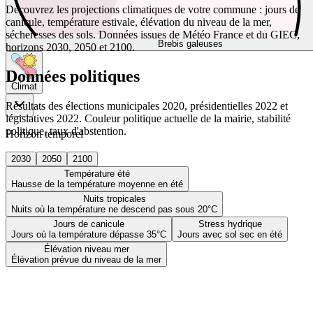
Découvrez les projections climatiques de votre commune : jours de
canicule, température estivale, élévation du niveau de la mer,
sécheresses des sols. Données issues de Météo France et du GIEC,
Brebis galeuses
horizons 2030, 2050 et 2100.
Données politiques
Climat
Résultats des élections municipales 2020, présidentielles 2022 et
législatives 2022. Couleur politique actuelle de la mairie, stabilité
politique, taux d'abstention.
Horizon temporel
2030
2050
2100
Température été
Hausse de la température moyenne en été
Nuits tropicales
Nuits où la température ne descend pas sous 20°C
Jours de canicule
Stress hydrique
Jours où la température dépasse 35°C
Jours avec sol sec en été
Élévation niveau mer
Élévation prévue du niveau de la mer