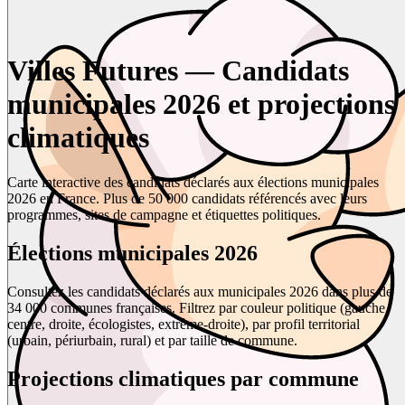
Villes Futures — Candidats
municipales 2026 et projections
climatiques
Carte interactive des candidats déclarés aux élections municipales
2026 en France. Plus de 50 000 candidats référencés avec leurs
programmes, sites de campagne et étiquettes politiques.
Élections municipales 2026
Consultez les candidats déclarés aux municipales 2026 dans plus de
34 000 communes françaises. Filtrez par couleur politique (gauche,
centre, droite, écologistes, extrême-droite), par profil territorial
(urbain, périurbain, rural) et par taille de commune.
Projections climatiques par commune