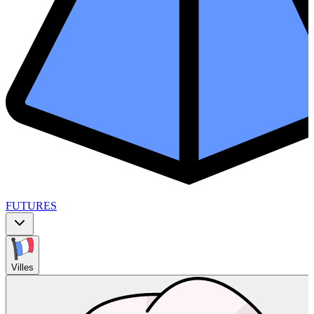
FUTURES
Villes