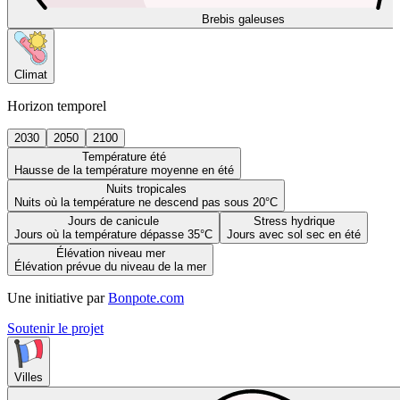
Brebis galeuses
Climat
Horizon temporel
2030
2050
2100
Température été
Hausse de la température moyenne en été
Nuits tropicales
Nuits où la température ne descend pas sous 20°C
Jours de canicule
Stress hydrique
Jours où la température dépasse 35°C
Jours avec sol sec en été
Élévation niveau mer
Élévation prévue du niveau de la mer
Une initiative par
Bonpote.com
Soutenir le projet
Villes