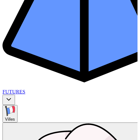
FUTURES
Villes