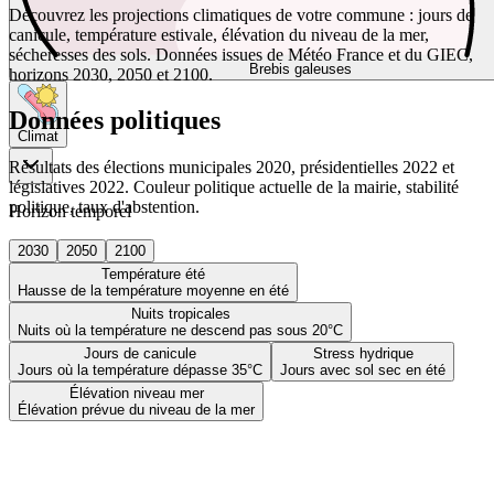
Découvrez les projections climatiques de votre commune : jours de
canicule, température estivale, élévation du niveau de la mer,
sécheresses des sols. Données issues de Météo France et du GIEC,
Brebis galeuses
horizons 2030, 2050 et 2100.
Données politiques
Climat
Résultats des élections municipales 2020, présidentielles 2022 et
législatives 2022. Couleur politique actuelle de la mairie, stabilité
politique, taux d'abstention.
Horizon temporel
2030
2050
2100
Température été
Hausse de la température moyenne en été
Nuits tropicales
Nuits où la température ne descend pas sous 20°C
Jours de canicule
Stress hydrique
Jours où la température dépasse 35°C
Jours avec sol sec en été
Élévation niveau mer
Élévation prévue du niveau de la mer