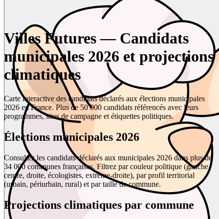
Villes Futures — Candidats
municipales 2026 et projections
climatiques
Carte interactive des candidats déclarés aux élections municipales
2026 en France. Plus de 50 000 candidats référencés avec leurs
programmes, sites de campagne et étiquettes politiques.
Élections municipales 2026
Consultez les candidats déclarés aux municipales 2026 dans plus de
34 000 communes françaises. Filtrez par couleur politique (gauche,
centre, droite, écologistes, extrême-droite), par profil territorial
(urbain, périurbain, rural) et par taille de commune.
Projections climatiques par commune