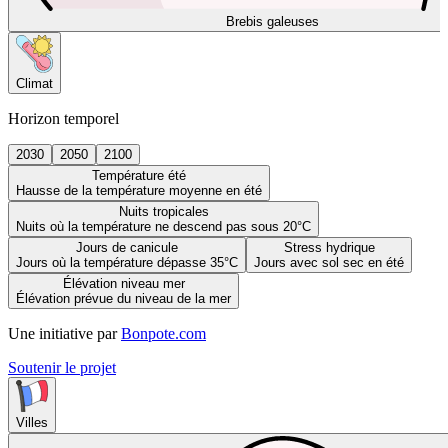
Brebis galeuses
Climat
Horizon temporel
2030
2050
2100
Température été
Hausse de la température moyenne en été
Nuits tropicales
Nuits où la température ne descend pas sous 20°C
Jours de canicule
Stress hydrique
Jours où la température dépasse 35°C
Jours avec sol sec en été
Élévation niveau mer
Élévation prévue du niveau de la mer
Une initiative par
Bonpote.com
Soutenir le projet
Villes