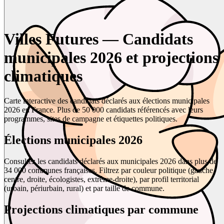
Villes Futures — Candidats
municipales 2026 et projections
climatiques
Carte interactive des candidats déclarés aux élections municipales
2026 en France. Plus de 50 000 candidats référencés avec leurs
programmes, sites de campagne et étiquettes politiques.
Élections municipales 2026
Consultez les candidats déclarés aux municipales 2026 dans plus de
34 000 communes françaises. Filtrez par couleur politique (gauche,
centre, droite, écologistes, extrême-droite), par profil territorial
(urbain, périurbain, rural) et par taille de commune.
Projections climatiques par commune