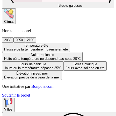
Brebis galeuses
Climat
Horizon temporel
2030
2050
2100
Température été
Hausse de la température moyenne en été
Nuits tropicales
Nuits où la température ne descend pas sous 20°C
Jours de canicule
Stress hydrique
Jours où la température dépasse 35°C
Jours avec sol sec en été
Élévation niveau mer
Élévation prévue du niveau de la mer
Une initiative par
Bonpote.com
Soutenir le projet
Villes