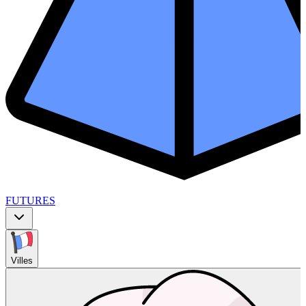
FUTURES
Villes