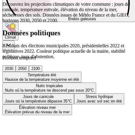
Découvrez les projections climatiques de votre commune : jours de
canicule, température estivale, élévation du niveau de la mer,
sécheresses des sols. Données issues de Météo France et du GIEC,
Brebis galeuses
horizons 2030, 2050 et 2100.
Données politiques
Climat
Résultats des élections municipales 2020, présidentielles 2022 et
législatives 2022. Couleur politique actuelle de la mairie, stabilité
politique, taux d'abstention.
Horizon temporel
2030
2050
2100
Température été
Hausse de la température moyenne en été
Nuits tropicales
Nuits où la température ne descend pas sous 20°C
Jours de canicule
Stress hydrique
Jours où la température dépasse 35°C
Jours avec sol sec en été
Élévation niveau mer
Élévation prévue du niveau de la mer