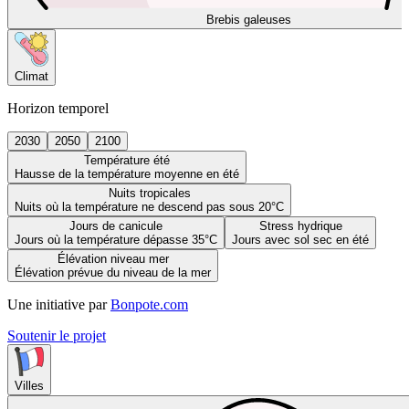
Brebis galeuses
Climat
Horizon temporel
2030
2050
2100
Température été
Hausse de la température moyenne en été
Nuits tropicales
Nuits où la température ne descend pas sous 20°C
Jours de canicule
Stress hydrique
Jours où la température dépasse 35°C
Jours avec sol sec en été
Élévation niveau mer
Élévation prévue du niveau de la mer
Une initiative par
Bonpote.com
Soutenir le projet
Villes