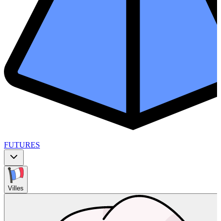
FUTURES
Villes