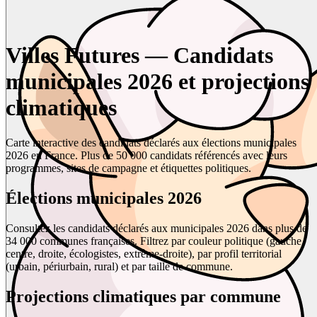
Villes Futures — Candidats
municipales 2026 et projections
climatiques
Carte interactive des candidats déclarés aux élections municipales
2026 en France. Plus de 50 000 candidats référencés avec leurs
programmes, sites de campagne et étiquettes politiques.
Élections municipales 2026
Consultez les candidats déclarés aux municipales 2026 dans plus de
34 000 communes françaises. Filtrez par couleur politique (gauche,
centre, droite, écologistes, extrême-droite), par profil territorial
(urbain, périurbain, rural) et par taille de commune.
Projections climatiques par commune