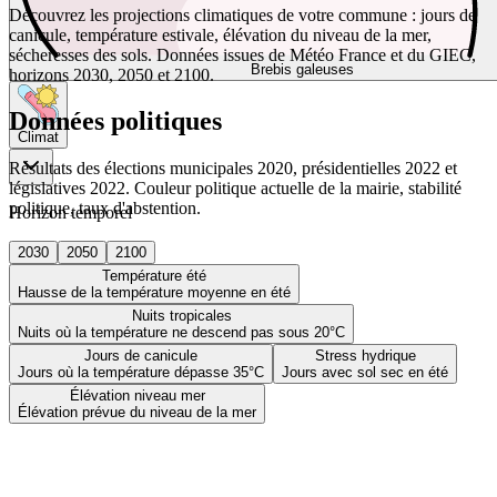
Découvrez les projections climatiques de votre commune : jours de
canicule, température estivale, élévation du niveau de la mer,
sécheresses des sols. Données issues de Météo France et du GIEC,
Brebis galeuses
horizons 2030, 2050 et 2100.
Données politiques
Climat
Résultats des élections municipales 2020, présidentielles 2022 et
législatives 2022. Couleur politique actuelle de la mairie, stabilité
politique, taux d'abstention.
Horizon temporel
2030
2050
2100
Température été
Hausse de la température moyenne en été
Nuits tropicales
Nuits où la température ne descend pas sous 20°C
Jours de canicule
Stress hydrique
Jours où la température dépasse 35°C
Jours avec sol sec en été
Élévation niveau mer
Élévation prévue du niveau de la mer