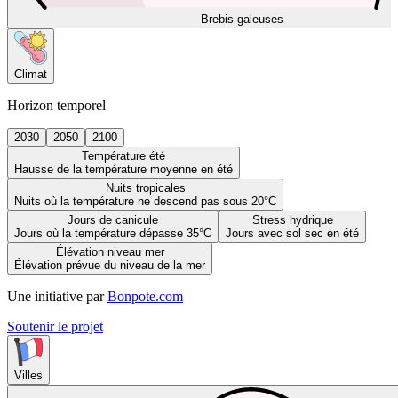
Brebis galeuses
Climat
Horizon temporel
2030
2050
2100
Température été
Hausse de la température moyenne en été
Nuits tropicales
Nuits où la température ne descend pas sous 20°C
Jours de canicule
Stress hydrique
Jours où la température dépasse 35°C
Jours avec sol sec en été
Élévation niveau mer
Élévation prévue du niveau de la mer
Une initiative par
Bonpote.com
Soutenir le projet
Villes