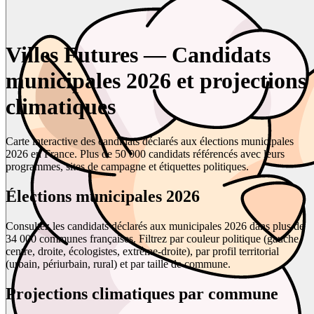
Villes Futures — Candidats
municipales 2026 et projections
climatiques
Carte interactive des candidats déclarés aux élections municipales
2026 en France. Plus de 50 000 candidats référencés avec leurs
programmes, sites de campagne et étiquettes politiques.
Élections municipales 2026
Consultez les candidats déclarés aux municipales 2026 dans plus de
34 000 communes françaises. Filtrez par couleur politique (gauche,
centre, droite, écologistes, extrême-droite), par profil territorial
(urbain, périurbain, rural) et par taille de commune.
Projections climatiques par commune