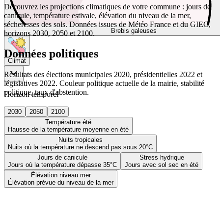
Découvrez les projections climatiques de votre commune : jours de
canicule, température estivale, élévation du niveau de la mer,
sécheresses des sols. Données issues de Météo France et du GIEC,
Brebis galeuses
horizons 2030, 2050 et 2100.
Données politiques
Climat
Résultats des élections municipales 2020, présidentielles 2022 et
législatives 2022. Couleur politique actuelle de la mairie, stabilité
politique, taux d'abstention.
Horizon temporel
2030
2050
2100
Température été
Hausse de la température moyenne en été
Nuits tropicales
Nuits où la température ne descend pas sous 20°C
Jours de canicule
Stress hydrique
Jours où la température dépasse 35°C
Jours avec sol sec en été
Élévation niveau mer
Élévation prévue du niveau de la mer