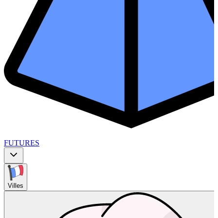
FUTURES
Villes