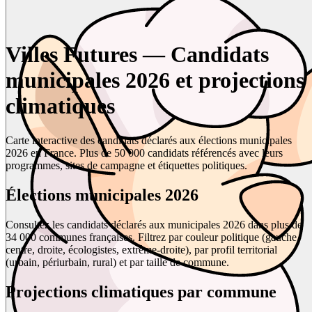
Villes Futures — Candidats
municipales 2026 et projections
climatiques
Carte interactive des candidats déclarés aux élections municipales
2026 en France. Plus de 50 000 candidats référencés avec leurs
programmes, sites de campagne et étiquettes politiques.
Élections municipales 2026
Consultez les candidats déclarés aux municipales 2026 dans plus de
34 000 communes françaises. Filtrez par couleur politique (gauche,
centre, droite, écologistes, extrême-droite), par profil territorial
(urbain, périurbain, rural) et par taille de commune.
Projections climatiques par commune