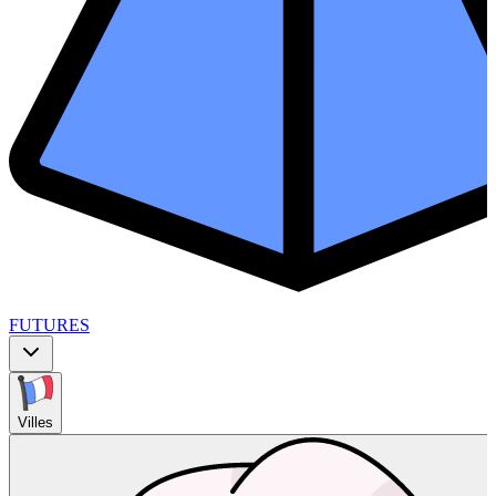
FUTURES
Villes