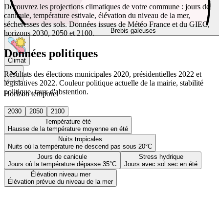
Découvrez les projections climatiques de votre commune : jours de
canicule, température estivale, élévation du niveau de la mer,
sécheresses des sols. Données issues de Météo France et du GIEC,
Brebis galeuses
horizons 2030, 2050 et 2100.
Données politiques
Climat
Résultats des élections municipales 2020, présidentielles 2022 et
législatives 2022. Couleur politique actuelle de la mairie, stabilité
politique, taux d'abstention.
Horizon temporel
2030
2050
2100
Température été
Hausse de la température moyenne en été
Nuits tropicales
Nuits où la température ne descend pas sous 20°C
Jours de canicule
Stress hydrique
Jours où la température dépasse 35°C
Jours avec sol sec en été
Élévation niveau mer
Élévation prévue du niveau de la mer