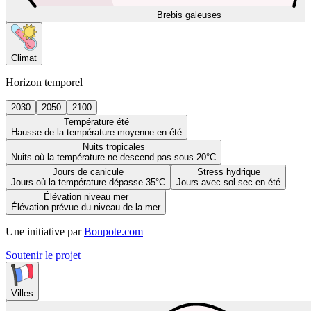
Brebis galeuses
Climat
Horizon temporel
2030
2050
2100
Température été
Hausse de la température moyenne en été
Nuits tropicales
Nuits où la température ne descend pas sous 20°C
Jours de canicule
Stress hydrique
Jours où la température dépasse 35°C
Jours avec sol sec en été
Élévation niveau mer
Élévation prévue du niveau de la mer
Une initiative par
Bonpote.com
Soutenir le projet
Villes