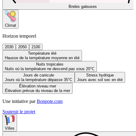
Brebis galeuses
Climat
Horizon temporel
2030
2050
2100
Température été
Hausse de la température moyenne en été
Nuits tropicales
Nuits où la température ne descend pas sous 20°C
Jours de canicule
Stress hydrique
Jours où la température dépasse 35°C
Jours avec sol sec en été
Élévation niveau mer
Élévation prévue du niveau de la mer
Une initiative par
Bonpote.com
Soutenir le projet
Villes