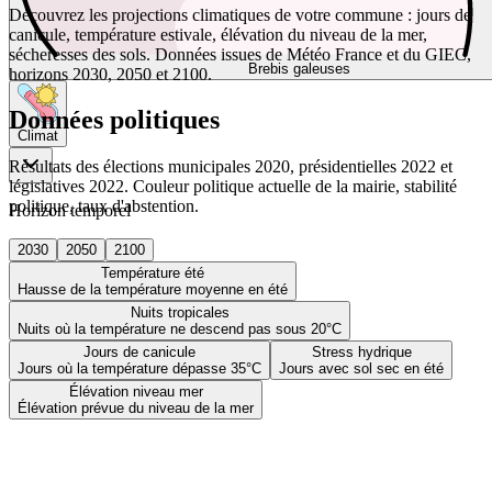
Découvrez les projections climatiques de votre commune : jours de
canicule, température estivale, élévation du niveau de la mer,
sécheresses des sols. Données issues de Météo France et du GIEC,
Brebis galeuses
horizons 2030, 2050 et 2100.
Données politiques
Climat
Résultats des élections municipales 2020, présidentielles 2022 et
législatives 2022. Couleur politique actuelle de la mairie, stabilité
politique, taux d'abstention.
Horizon temporel
2030
2050
2100
Température été
Hausse de la température moyenne en été
Nuits tropicales
Nuits où la température ne descend pas sous 20°C
Jours de canicule
Stress hydrique
Jours où la température dépasse 35°C
Jours avec sol sec en été
Élévation niveau mer
Élévation prévue du niveau de la mer