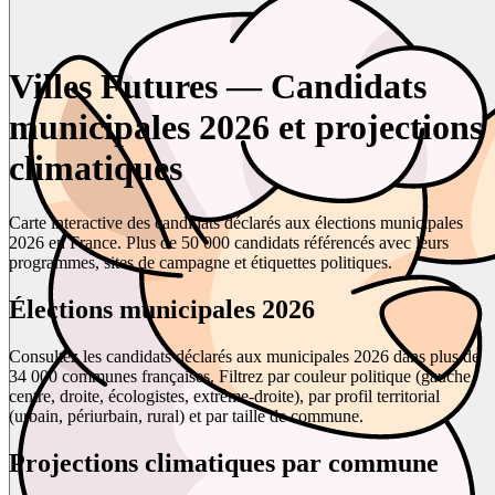
Villes Futures — Candidats
municipales 2026 et projections
climatiques
Carte interactive des candidats déclarés aux élections municipales
2026 en France. Plus de 50 000 candidats référencés avec leurs
programmes, sites de campagne et étiquettes politiques.
Élections municipales 2026
Consultez les candidats déclarés aux municipales 2026 dans plus de
34 000 communes françaises. Filtrez par couleur politique (gauche,
centre, droite, écologistes, extrême-droite), par profil territorial
(urbain, périurbain, rural) et par taille de commune.
Projections climatiques par commune