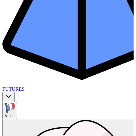
FUTURES
Villes