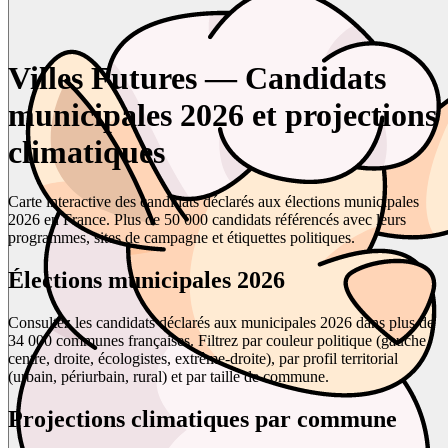
Villes Futures — Candidats
municipales 2026 et projections
climatiques
Carte interactive des candidats déclarés aux élections municipales
2026 en France. Plus de 50 000 candidats référencés avec leurs
programmes, sites de campagne et étiquettes politiques.
Élections municipales 2026
Consultez les candidats déclarés aux municipales 2026 dans plus de
34 000 communes françaises. Filtrez par couleur politique (gauche,
centre, droite, écologistes, extrême-droite), par profil territorial
(urbain, périurbain, rural) et par taille de commune.
Projections climatiques par commune