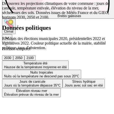
Découvrez les projections climatiques de votre commune : jours de
canicule, température estivale, élévation du niveau de la mer,
sécheresses des sols. Données issues de Météo France et du GIEC,
Brebis galeuses
horizons 2030, 2050 et 2100.
Données politiques
Climat
Résultats des élections municipales 2020, présidentielles 2022 et
législatives 2022. Couleur politique actuelle de la mairie, stabilité
politique, taux d'abstention.
Horizon temporel
2030
2050
2100
Température été
Hausse de la température moyenne en été
Nuits tropicales
Nuits où la température ne descend pas sous 20°C
Jours de canicule
Stress hydrique
Jours où la température dépasse 35°C
Jours avec sol sec en été
Élévation niveau mer
Élévation prévue du niveau de la mer