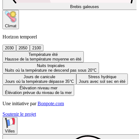
Brebis galeuses
Climat
Horizon temporel
2030
2050
2100
Température été
Hausse de la température moyenne en été
Nuits tropicales
Nuits où la température ne descend pas sous 20°C
Jours de canicule
Stress hydrique
Jours où la température dépasse 35°C
Jours avec sol sec en été
Élévation niveau mer
Élévation prévue du niveau de la mer
Une initiative par
Bonpote.com
Soutenir le projet
Villes