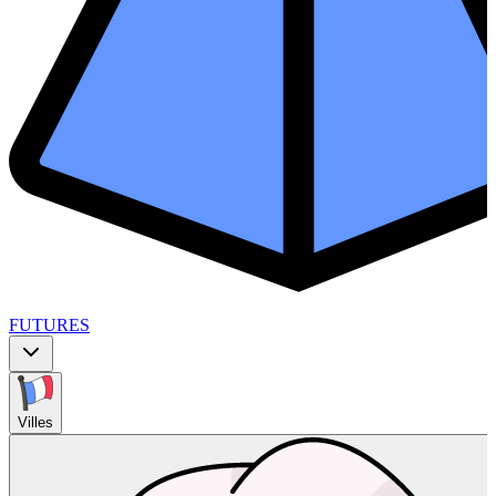
FUTURES
Villes