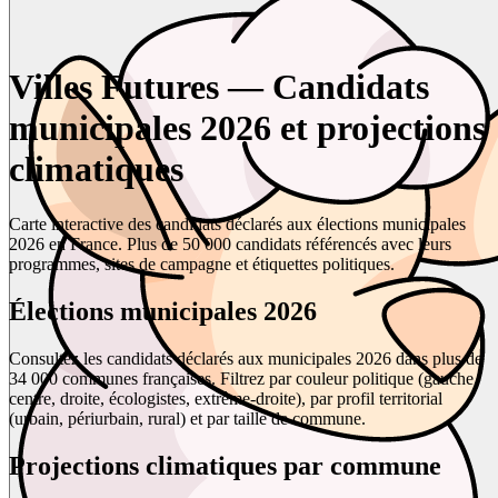
Villes Futures — Candidats
municipales 2026 et projections
climatiques
Carte interactive des candidats déclarés aux élections municipales
2026 en France. Plus de 50 000 candidats référencés avec leurs
programmes, sites de campagne et étiquettes politiques.
Élections municipales 2026
Consultez les candidats déclarés aux municipales 2026 dans plus de
34 000 communes françaises. Filtrez par couleur politique (gauche,
centre, droite, écologistes, extrême-droite), par profil territorial
(urbain, périurbain, rural) et par taille de commune.
Projections climatiques par commune