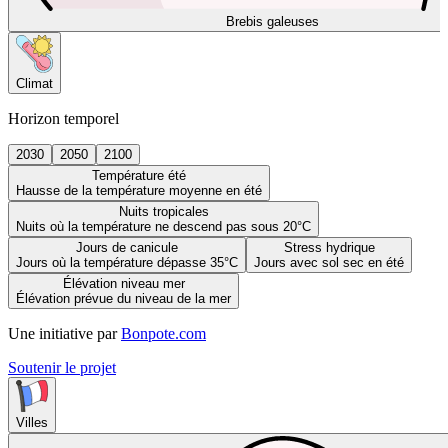
Brebis galeuses
Climat
Horizon temporel
2030
2050
2100
Température été
Hausse de la température moyenne en été
Nuits tropicales
Nuits où la température ne descend pas sous 20°C
Jours de canicule
Stress hydrique
Jours où la température dépasse 35°C
Jours avec sol sec en été
Élévation niveau mer
Élévation prévue du niveau de la mer
Une initiative par
Bonpote.com
Soutenir le projet
Villes