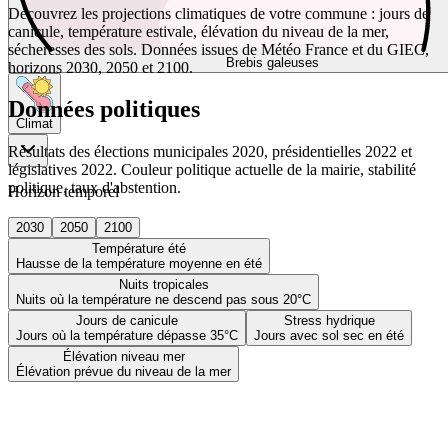
Découvrez les projections climatiques de votre commune : jours de
canicule, température estivale, élévation du niveau de la mer,
sécheresses des sols. Données issues de Météo France et du GIEC,
Brebis galeuses
horizons 2030, 2050 et 2100.
Données politiques
Climat
Résultats des élections municipales 2020, présidentielles 2022 et
législatives 2022. Couleur politique actuelle de la mairie, stabilité
politique, taux d'abstention.
Horizon temporel
2030
2050
2100
Température été
Hausse de la température moyenne en été
Nuits tropicales
Nuits où la température ne descend pas sous 20°C
Jours de canicule
Stress hydrique
Jours où la température dépasse 35°C
Jours avec sol sec en été
Élévation niveau mer
Élévation prévue du niveau de la mer