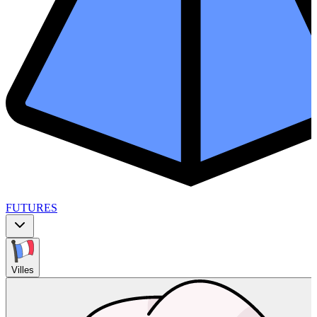
FUTURES
Villes