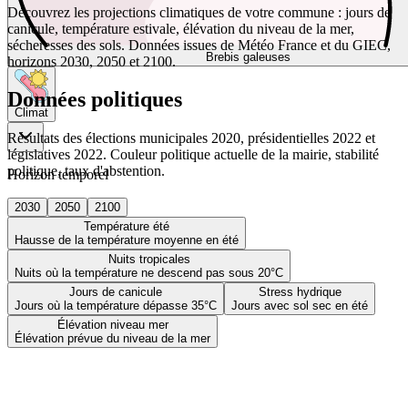
Découvrez les projections climatiques de votre commune : jours de
canicule, température estivale, élévation du niveau de la mer,
sécheresses des sols. Données issues de Météo France et du GIEC,
Brebis galeuses
horizons 2030, 2050 et 2100.
Données politiques
Climat
Résultats des élections municipales 2020, présidentielles 2022 et
législatives 2022. Couleur politique actuelle de la mairie, stabilité
politique, taux d'abstention.
Horizon temporel
2030
2050
2100
Température été
Hausse de la température moyenne en été
Nuits tropicales
Nuits où la température ne descend pas sous 20°C
Jours de canicule
Stress hydrique
Jours où la température dépasse 35°C
Jours avec sol sec en été
Élévation niveau mer
Élévation prévue du niveau de la mer