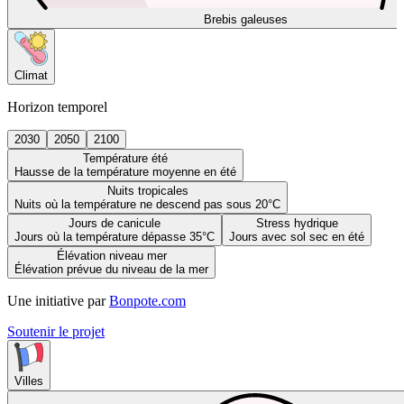
Brebis galeuses
Climat
Horizon temporel
2030
2050
2100
Température été
Hausse de la température moyenne en été
Nuits tropicales
Nuits où la température ne descend pas sous 20°C
Jours de canicule
Stress hydrique
Jours où la température dépasse 35°C
Jours avec sol sec en été
Élévation niveau mer
Élévation prévue du niveau de la mer
Une initiative par
Bonpote.com
Soutenir le projet
Villes