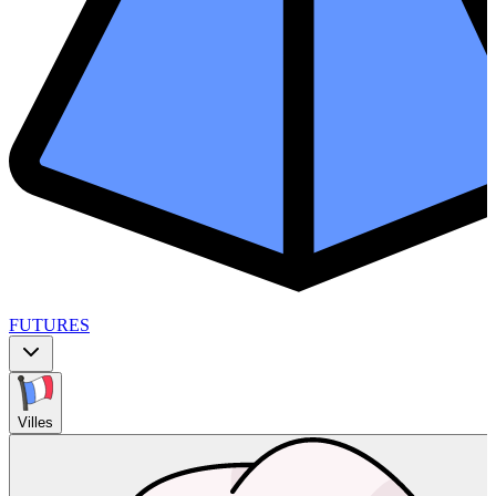
FUTURES
Villes