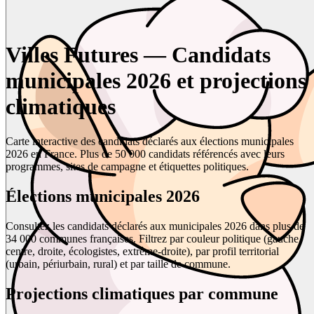
Villes Futures — Candidats
municipales 2026 et projections
climatiques
Carte interactive des candidats déclarés aux élections municipales
2026 en France. Plus de 50 000 candidats référencés avec leurs
programmes, sites de campagne et étiquettes politiques.
Élections municipales 2026
Consultez les candidats déclarés aux municipales 2026 dans plus de
34 000 communes françaises. Filtrez par couleur politique (gauche,
centre, droite, écologistes, extrême-droite), par profil territorial
(urbain, périurbain, rural) et par taille de commune.
Projections climatiques par commune