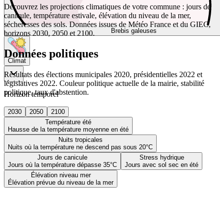
Découvrez les projections climatiques de votre commune : jours de
canicule, température estivale, élévation du niveau de la mer,
sécheresses des sols. Données issues de Météo France et du GIEC,
Brebis galeuses
horizons 2030, 2050 et 2100.
Données politiques
Climat
Résultats des élections municipales 2020, présidentielles 2022 et
législatives 2022. Couleur politique actuelle de la mairie, stabilité
politique, taux d'abstention.
Horizon temporel
2030
2050
2100
Température été
Hausse de la température moyenne en été
Nuits tropicales
Nuits où la température ne descend pas sous 20°C
Jours de canicule
Stress hydrique
Jours où la température dépasse 35°C
Jours avec sol sec en été
Élévation niveau mer
Élévation prévue du niveau de la mer