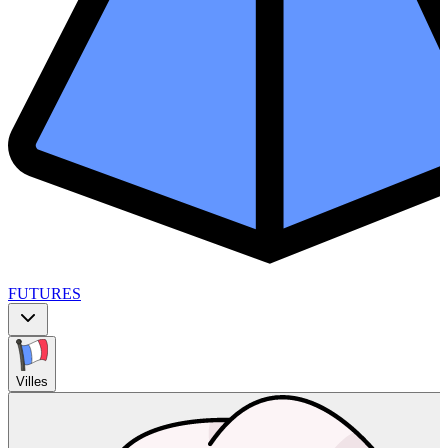
FUTURES
Villes