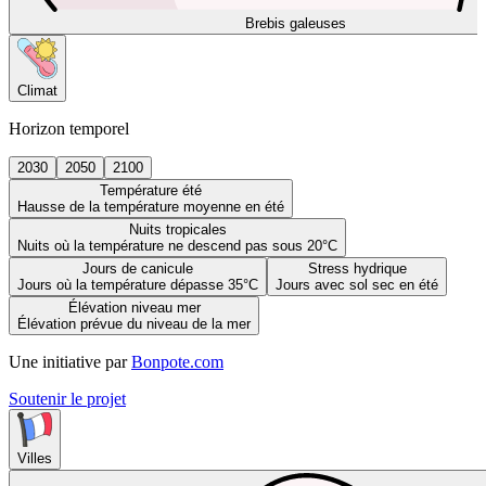
Brebis galeuses
Climat
Horizon temporel
2030
2050
2100
Température été
Hausse de la température moyenne en été
Nuits tropicales
Nuits où la température ne descend pas sous 20°C
Jours de canicule
Stress hydrique
Jours où la température dépasse 35°C
Jours avec sol sec en été
Élévation niveau mer
Élévation prévue du niveau de la mer
Une initiative par
Bonpote.com
Soutenir le projet
Villes