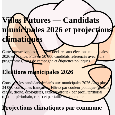
Villes Futures — Candidats
municipales 2026 et projections
climatiques
Carte interactive des candidats déclarés aux élections municipales
2026 en France. Plus de 50 000 candidats référencés avec leurs
programmes, sites de campagne et étiquettes politiques.
Élections municipales 2026
Consultez les candidats déclarés aux municipales 2026 dans plus de
34 000 communes françaises. Filtrez par couleur politique (gauche,
centre, droite, écologistes, extrême-droite), par profil territorial
(urbain, périurbain, rural) et par taille de commune.
Projections climatiques par commune