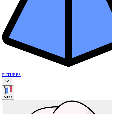
FUTURES
Villes