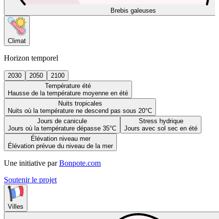
Brebis galeuses
Climat
Horizon temporel
2030
2050
2100
Température été
Hausse de la température moyenne en été
Nuits tropicales
Nuits où la température ne descend pas sous 20°C
Jours de canicule
Stress hydrique
Jours où la température dépasse 35°C
Jours avec sol sec en été
Élévation niveau mer
Élévation prévue du niveau de la mer
Une initiative par
Bonpote.com
Soutenir le projet
Villes