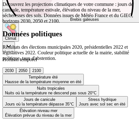
Découvrez les projections climatiques de votre commune : jours de
canicule, température estivale, élévation du niveau de la mer,
sécheresses des sols. Données issues de Météo France et du GIEC,
Brebis galeuses
horizons 2030, 2050 et 2100.
Données politiques
Climat
Résultats des élections municipales 2020, présidentielles 2022 et
législatives 2022. Couleur politique actuelle de la mairie, stabilité
politique, taux d'abstention.
Horizon temporel
2030
2050
2100
Température été
Hausse de la température moyenne en été
Nuits tropicales
Nuits où la température ne descend pas sous 20°C
Jours de canicule
Stress hydrique
Jours où la température dépasse 35°C
Jours avec sol sec en été
Élévation niveau mer
Élévation prévue du niveau de la mer