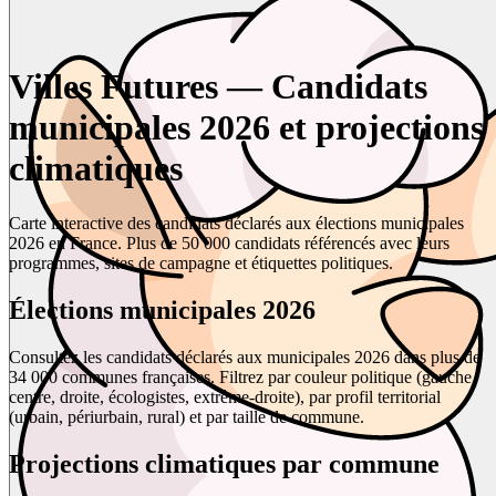
Villes Futures — Candidats
municipales 2026 et projections
climatiques
Carte interactive des candidats déclarés aux élections municipales
2026 en France. Plus de 50 000 candidats référencés avec leurs
programmes, sites de campagne et étiquettes politiques.
Élections municipales 2026
Consultez les candidats déclarés aux municipales 2026 dans plus de
34 000 communes françaises. Filtrez par couleur politique (gauche,
centre, droite, écologistes, extrême-droite), par profil territorial
(urbain, périurbain, rural) et par taille de commune.
Projections climatiques par commune