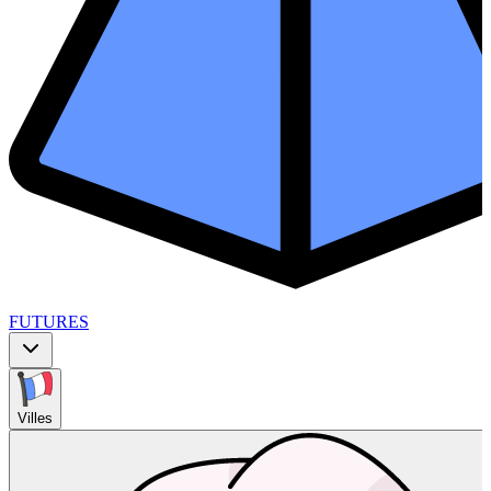
FUTURES
Villes