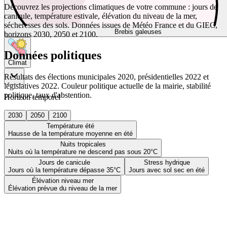
Découvrez les projections climatiques de votre commune : jours de
canicule, température estivale, élévation du niveau de la mer,
sécheresses des sols. Données issues de Météo France et du GIEC,
Brebis galeuses
horizons 2030, 2050 et 2100.
Données politiques
Climat
Résultats des élections municipales 2020, présidentielles 2022 et
législatives 2022. Couleur politique actuelle de la mairie, stabilité
politique, taux d'abstention.
Horizon temporel
2030
2050
2100
Température été
Hausse de la température moyenne en été
Nuits tropicales
Nuits où la température ne descend pas sous 20°C
Jours de canicule
Stress hydrique
Jours où la température dépasse 35°C
Jours avec sol sec en été
Élévation niveau mer
Élévation prévue du niveau de la mer