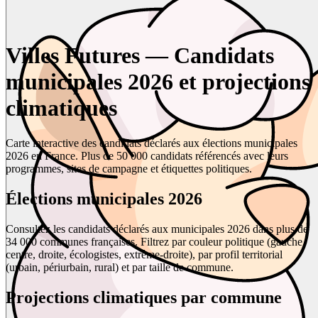
Villes Futures — Candidats
municipales 2026 et projections
climatiques
Carte interactive des candidats déclarés aux élections municipales
2026 en France. Plus de 50 000 candidats référencés avec leurs
programmes, sites de campagne et étiquettes politiques.
Élections municipales 2026
Consultez les candidats déclarés aux municipales 2026 dans plus de
34 000 communes françaises. Filtrez par couleur politique (gauche,
centre, droite, écologistes, extrême-droite), par profil territorial
(urbain, périurbain, rural) et par taille de commune.
Projections climatiques par commune