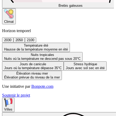
Brebis galeuses
Climat
Horizon temporel
2030
2050
2100
Température été
Hausse de la température moyenne en été
Nuits tropicales
Nuits où la température ne descend pas sous 20°C
Jours de canicule
Stress hydrique
Jours où la température dépasse 35°C
Jours avec sol sec en été
Élévation niveau mer
Élévation prévue du niveau de la mer
Une initiative par
Bonpote.com
Soutenir le projet
Villes