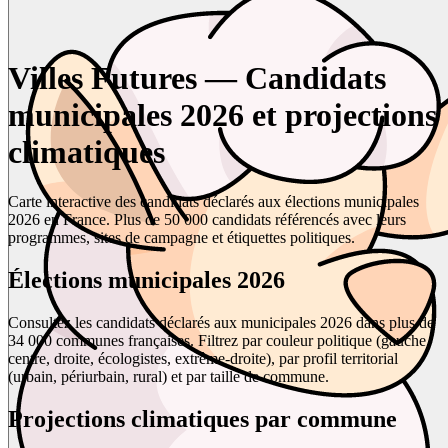
Villes Futures — Candidats
municipales 2026 et projections
climatiques
Carte interactive des candidats déclarés aux élections municipales
2026 en France. Plus de 50 000 candidats référencés avec leurs
programmes, sites de campagne et étiquettes politiques.
Élections municipales 2026
Consultez les candidats déclarés aux municipales 2026 dans plus de
34 000 communes françaises. Filtrez par couleur politique (gauche,
centre, droite, écologistes, extrême-droite), par profil territorial
(urbain, périurbain, rural) et par taille de commune.
Projections climatiques par commune