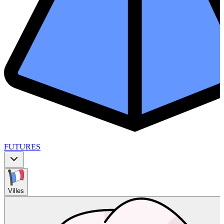
FUTURES
Villes