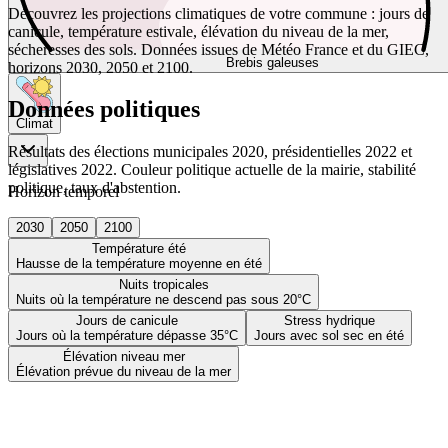
Découvrez les projections climatiques de votre commune : jours de
canicule, température estivale, élévation du niveau de la mer,
sécheresses des sols. Données issues de Météo France et du GIEC,
Brebis galeuses
horizons 2030, 2050 et 2100.
Données politiques
Climat
Résultats des élections municipales 2020, présidentielles 2022 et
législatives 2022. Couleur politique actuelle de la mairie, stabilité
politique, taux d'abstention.
Horizon temporel
2030
2050
2100
Température été
Hausse de la température moyenne en été
Nuits tropicales
Nuits où la température ne descend pas sous 20°C
Jours de canicule
Stress hydrique
Jours où la température dépasse 35°C
Jours avec sol sec en été
Élévation niveau mer
Élévation prévue du niveau de la mer