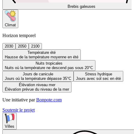
Brebis galeuses
Climat
Horizon temporel
2030
2050
2100
Température été
Hausse de la température moyenne en été
Nuits tropicales
Nuits où la température ne descend pas sous 20°C
Jours de canicule
Stress hydrique
Jours où la température dépasse 35°C
Jours avec sol sec en été
Élévation niveau mer
Élévation prévue du niveau de la mer
Une initiative par
Bonpote.com
Soutenir le projet
Villes