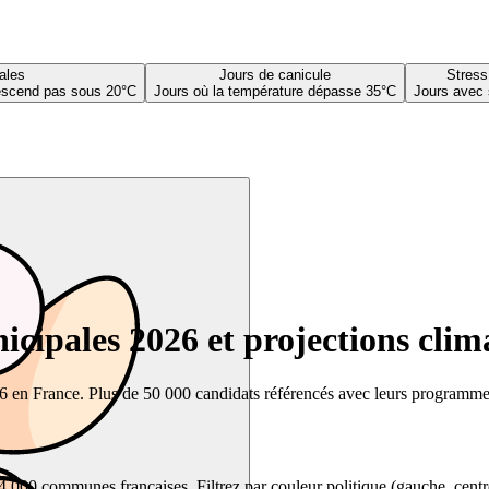
ales
Jours de canicule
Stress
descend pas sous 20°C
Jours où la température dépasse 35°C
Jours avec 
cipales 2026 et projections clim
26 en France. Plus de 50 000 candidats référencés avec leurs programmes,
00 communes françaises. Filtrez par couleur politique (gauche, centre, dr