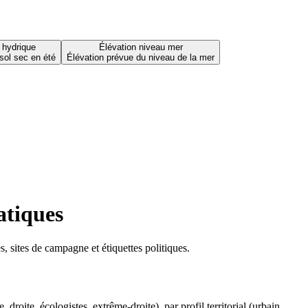
 hydrique
Élévation niveau mer
sol sec en été
Élévation prévue du niveau de la mer
atiques
 sites de campagne et étiquettes politiques.
oite, écologistes, extrême-droite), par profil territorial (urbain,