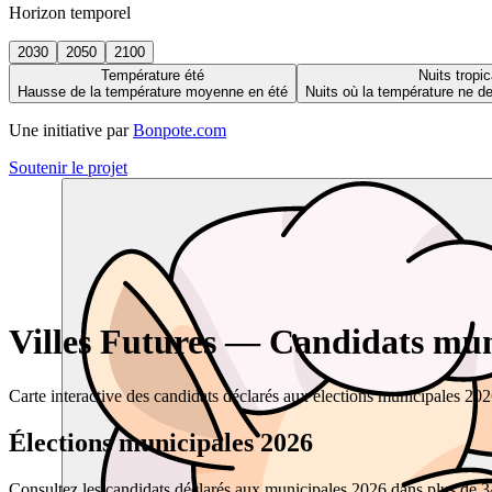
Horizon temporel
2030
2050
2100
Température été
Nuits tropic
Hausse de la température moyenne en été
Nuits où la température ne 
Une initiative par
Bonpote.com
Soutenir le projet
Villes Futures — Candidats muni
Carte interactive des candidats déclarés aux élections municipales 20
Élections municipales 2026
Consultez les candidats déclarés aux municipales 2026 dans plus de 34 0