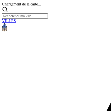
Chargement de la carte...
VILLES