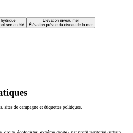
 hydrique
Élévation niveau mer
sol sec en été
Élévation prévue du niveau de la mer
atiques
 sites de campagne et étiquettes politiques.
oite, écologistes, extrême-droite), par profil territorial (urbain,