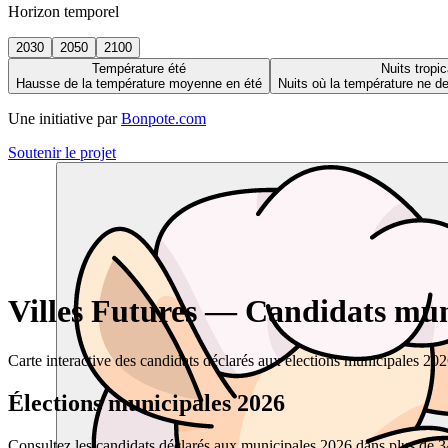
Horizon temporel
2030
2050
2100
Température été
Nuits tropic
Hausse de la température moyenne en été
Nuits où la température ne 
Une initiative par
Bonpote.com
Soutenir le projet
Villes Futures — Candidats muni
Carte interactive des candidats déclarés aux élections municipales 20
Élections municipales 2026
Consultez les candidats déclarés aux municipales 2026 dans plus de 34 0