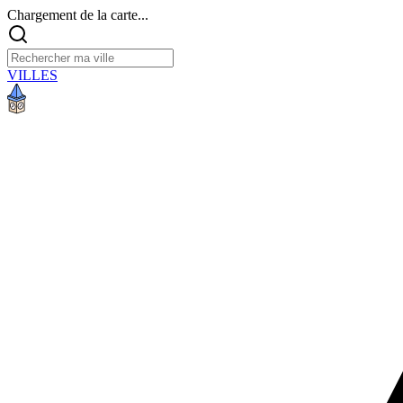
Chargement de la carte...
VILLES