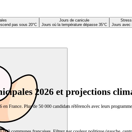
ales
Jours de canicule
Stress
descend pas sous 20°C
Jours où la température dépasse 35°C
Jours avec 
cipales 2026 et projections clim
26 en France. Plus de 50 000 candidats référencés avec leurs programmes,
00 communes françaises. Filtrez par couleur politique (gauche, centre, dr