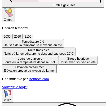
Brebis galeuses
Climat
Horizon temporel
2030
2050
2100
Température été
Hausse de la température moyenne en été
Nuits tropicales
Nuits où la température ne descend pas sous 20°C
Jours de canicule
Stress hydrique
Jours où la température dépasse 35°C
Jours avec sol sec en été
Élévation niveau mer
Élévation prévue du niveau de la mer
Une initiative par
Bonpote.com
Soutenir le projet
Villes