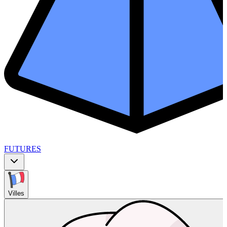
FUTURES
Villes