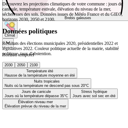
Découvrez les projections climatiques de votre commune : jours de
canicule, température estivale, élévation du niveau de la mer,
sécheresses des sols. Données issues de Météo France et du GIEC,
Brebis galeuses
horizons 2030, 2050 et 2100.
Données politiques
Climat
Résultats des élections municipales 2020, présidentielles 2022 et
législatives 2022. Couleur politique actuelle de la mairie, stabilité
politique, taux d'abstention.
Horizon temporel
2030
2050
2100
Température été
Hausse de la température moyenne en été
Nuits tropicales
Nuits où la température ne descend pas sous 20°C
Jours de canicule
Stress hydrique
Jours où la température dépasse 35°C
Jours avec sol sec en été
Élévation niveau mer
Élévation prévue du niveau de la mer