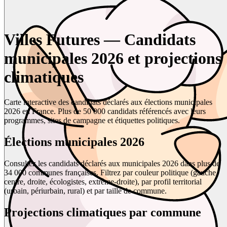
Villes Futures — Candidats
municipales 2026 et projections
climatiques
Carte interactive des candidats déclarés aux élections municipales
2026 en France. Plus de 50 000 candidats référencés avec leurs
programmes, sites de campagne et étiquettes politiques.
Élections municipales 2026
Consultez les candidats déclarés aux municipales 2026 dans plus de
34 000 communes françaises. Filtrez par couleur politique (gauche,
centre, droite, écologistes, extrême-droite), par profil territorial
(urbain, périurbain, rural) et par taille de commune.
Projections climatiques par commune