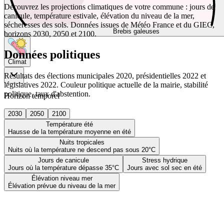
Découvrez les projections climatiques de votre commune : jours de
canicule, température estivale, élévation du niveau de la mer,
sécheresses des sols. Données issues de Météo France et du GIEC,
Brebis galeuses
horizons 2030, 2050 et 2100.
Données politiques
Climat
Résultats des élections municipales 2020, présidentielles 2022 et
législatives 2022. Couleur politique actuelle de la mairie, stabilité
politique, taux d'abstention.
Horizon temporel
2030
2050
2100
Température été
Hausse de la température moyenne en été
Nuits tropicales
Nuits où la température ne descend pas sous 20°C
Jours de canicule
Stress hydrique
Jours où la température dépasse 35°C
Jours avec sol sec en été
Élévation niveau mer
Élévation prévue du niveau de la mer