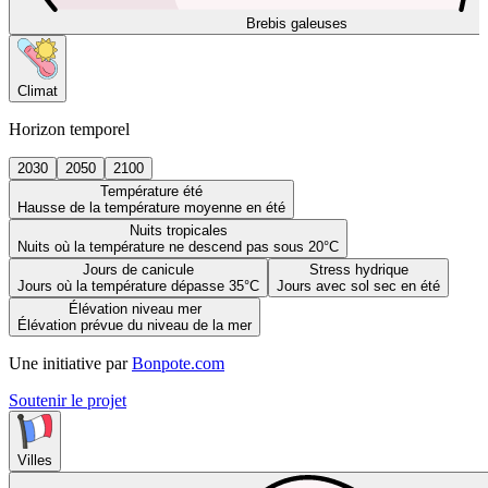
Brebis galeuses
Climat
Horizon temporel
2030
2050
2100
Température été
Hausse de la température moyenne en été
Nuits tropicales
Nuits où la température ne descend pas sous 20°C
Jours de canicule
Stress hydrique
Jours où la température dépasse 35°C
Jours avec sol sec en été
Élévation niveau mer
Élévation prévue du niveau de la mer
Une initiative par
Bonpote.com
Soutenir le projet
Villes