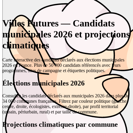
Villes Futures — Candidats
municipales 2026 et projections
climatiques
Carte interactive des candidats déclarés aux élections municipales
2026 en France. Plus de 50 000 candidats référencés avec leurs
programmes, sites de campagne et étiquettes politiques.
Élections municipales 2026
Consultez les candidats déclarés aux municipales 2026 dans plus de
34 000 communes françaises. Filtrez par couleur politique (gauche,
centre, droite, écologistes, extrême-droite), par profil territorial
(urbain, périurbain, rural) et par taille de commune.
Projections climatiques par commune