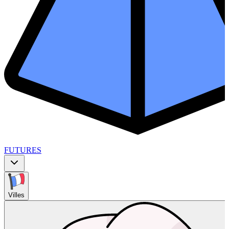
FUTURES
Villes