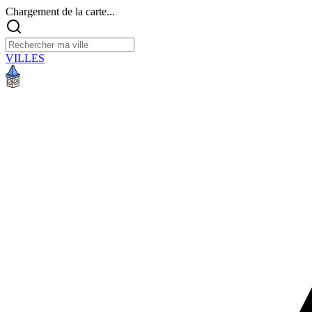
Chargement de la carte...
VILLES