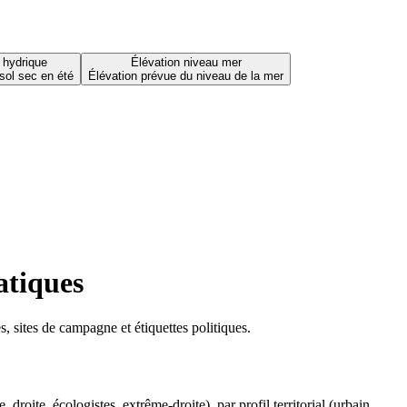
 hydrique
Élévation niveau mer
sol sec en été
Élévation prévue du niveau de la mer
atiques
 sites de campagne et étiquettes politiques.
oite, écologistes, extrême-droite), par profil territorial (urbain,