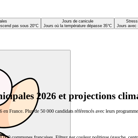
ales
Jours de canicule
Stress
descend pas sous 20°C
Jours où la température dépasse 35°C
Jours avec 
cipales 2026 et projections clim
26 en France. Plus de 50 000 candidats référencés avec leurs programmes,
00 communes françaises. Filtrez par couleur politique (gauche, centre, dr