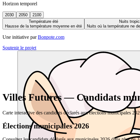
Horizon temporel
2030
2050
2100
Température été
Nuits tropic
Hausse de la température moyenne en été
Nuits où la température ne 
Une initiative par
Bonpote.com
Soutenir le projet
Villes Futures — Candidats muni
Carte interactive des candidats déclarés aux élections municipales 20
Élections municipales 2026
Consultez les candidats déclarés aux municipales 2026 dans plus de 34 0