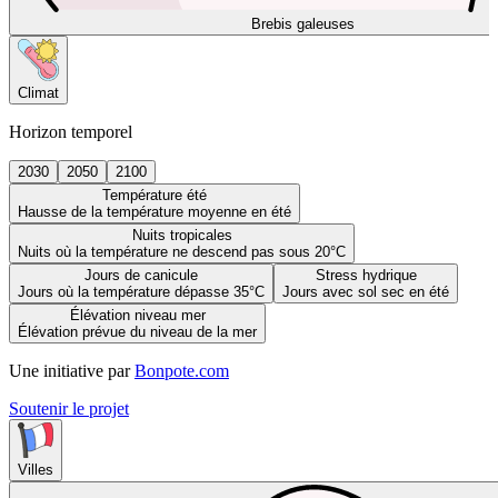
Brebis galeuses
Climat
Horizon temporel
2030
2050
2100
Température été
Hausse de la température moyenne en été
Nuits tropicales
Nuits où la température ne descend pas sous 20°C
Jours de canicule
Stress hydrique
Jours où la température dépasse 35°C
Jours avec sol sec en été
Élévation niveau mer
Élévation prévue du niveau de la mer
Une initiative par
Bonpote.com
Soutenir le projet
Villes