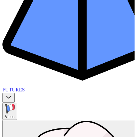
FUTURES
Villes