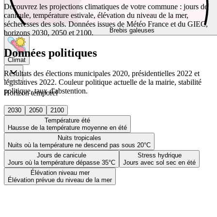
Découvrez les projections climatiques de votre commune : jours de
canicule, température estivale, élévation du niveau de la mer,
sécheresses des sols. Données issues de Météo France et du GIEC,
Brebis galeuses
horizons 2030, 2050 et 2100.
Données politiques
Climat
Résultats des élections municipales 2020, présidentielles 2022 et
législatives 2022. Couleur politique actuelle de la mairie, stabilité
politique, taux d'abstention.
Horizon temporel
2030
2050
2100
Température été
Hausse de la température moyenne en été
Nuits tropicales
Nuits où la température ne descend pas sous 20°C
Jours de canicule
Stress hydrique
Jours où la température dépasse 35°C
Jours avec sol sec en été
Élévation niveau mer
Élévation prévue du niveau de la mer