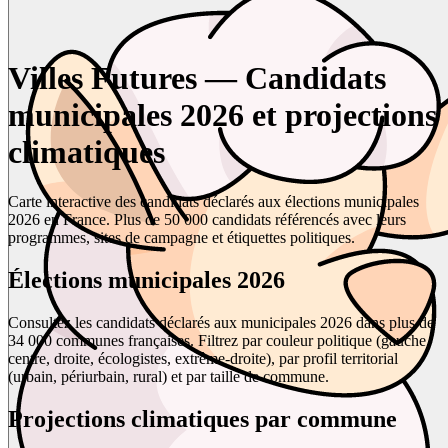
Villes Futures — Candidats
municipales 2026 et projections
climatiques
Carte interactive des candidats déclarés aux élections municipales
2026 en France. Plus de 50 000 candidats référencés avec leurs
programmes, sites de campagne et étiquettes politiques.
Élections municipales 2026
Consultez les candidats déclarés aux municipales 2026 dans plus de
34 000 communes françaises. Filtrez par couleur politique (gauche,
centre, droite, écologistes, extrême-droite), par profil territorial
(urbain, périurbain, rural) et par taille de commune.
Projections climatiques par commune