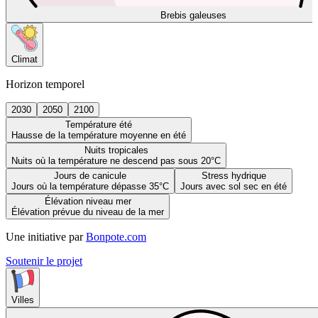
Brebis galeuses
Climat
Horizon temporel
2030
2050
2100
Température été
Hausse de la température moyenne en été
Nuits tropicales
Nuits où la température ne descend pas sous 20°C
Jours de canicule
Stress hydrique
Jours où la température dépasse 35°C
Jours avec sol sec en été
Élévation niveau mer
Élévation prévue du niveau de la mer
Une initiative par
Bonpote.com
Soutenir le projet
Villes