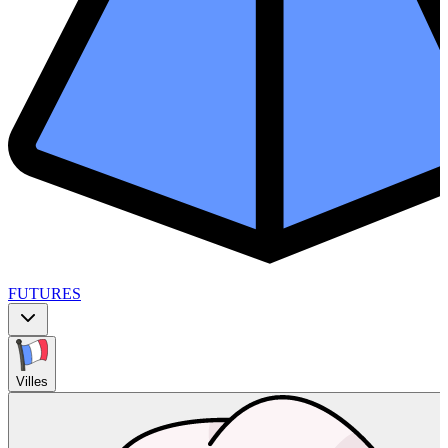
FUTURES
Villes