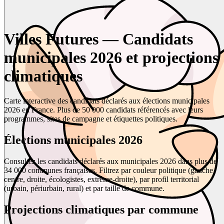
Villes Futures — Candidats
municipales 2026 et projections
climatiques
Carte interactive des candidats déclarés aux élections municipales
2026 en France. Plus de 50 000 candidats référencés avec leurs
programmes, sites de campagne et étiquettes politiques.
Élections municipales 2026
Consultez les candidats déclarés aux municipales 2026 dans plus de
34 000 communes françaises. Filtrez par couleur politique (gauche,
centre, droite, écologistes, extrême-droite), par profil territorial
(urbain, périurbain, rural) et par taille de commune.
Projections climatiques par commune