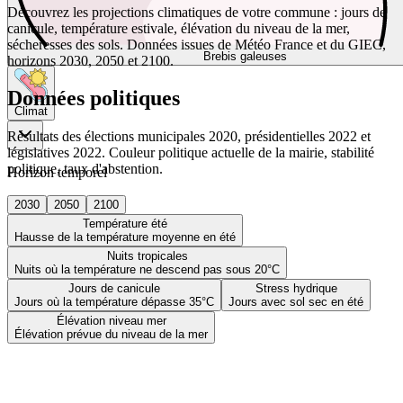
Découvrez les projections climatiques de votre commune : jours de
canicule, température estivale, élévation du niveau de la mer,
sécheresses des sols. Données issues de Météo France et du GIEC,
Brebis galeuses
horizons 2030, 2050 et 2100.
Données politiques
Climat
Résultats des élections municipales 2020, présidentielles 2022 et
législatives 2022. Couleur politique actuelle de la mairie, stabilité
politique, taux d'abstention.
Horizon temporel
2030
2050
2100
Température été
Hausse de la température moyenne en été
Nuits tropicales
Nuits où la température ne descend pas sous 20°C
Jours de canicule
Stress hydrique
Jours où la température dépasse 35°C
Jours avec sol sec en été
Élévation niveau mer
Élévation prévue du niveau de la mer