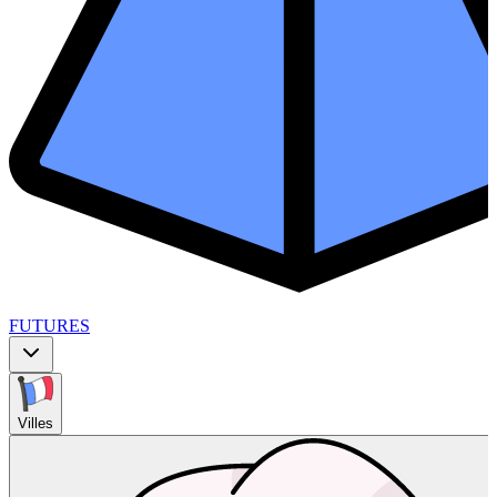
FUTURES
Villes