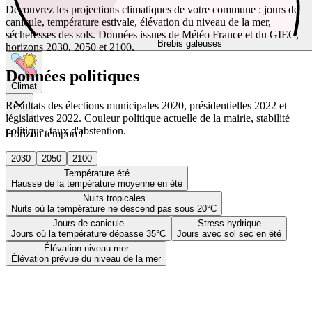
Découvrez les projections climatiques de votre commune : jours de
canicule, température estivale, élévation du niveau de la mer,
sécheresses des sols. Données issues de Météo France et du GIEC,
Brebis galeuses
horizons 2030, 2050 et 2100.
Données politiques
Climat
Résultats des élections municipales 2020, présidentielles 2022 et
législatives 2022. Couleur politique actuelle de la mairie, stabilité
politique, taux d'abstention.
Horizon temporel
2030
2050
2100
Température été
Hausse de la température moyenne en été
Nuits tropicales
Nuits où la température ne descend pas sous 20°C
Jours de canicule
Stress hydrique
Jours où la température dépasse 35°C
Jours avec sol sec en été
Élévation niveau mer
Élévation prévue du niveau de la mer