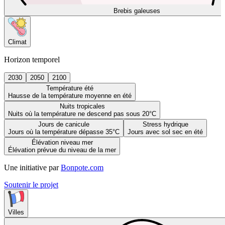
Brebis galeuses
Climat
Horizon temporel
2030
2050
2100
Température été
Hausse de la température moyenne en été
Nuits tropicales
Nuits où la température ne descend pas sous 20°C
Jours de canicule
Stress hydrique
Jours où la température dépasse 35°C
Jours avec sol sec en été
Élévation niveau mer
Élévation prévue du niveau de la mer
Une initiative par
Bonpote.com
Soutenir le projet
Villes