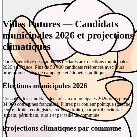
Villes Futures — Candidats
municipales 2026 et projections
climatiques
Carte interactive des candidats déclarés aux élections municipales
2026 en France. Plus de 50 000 candidats référencés avec leurs
programmes, sites de campagne et étiquettes politiques.
Élections municipales 2026
Consultez les candidats déclarés aux municipales 2026 dans plus de
34 000 communes françaises. Filtrez par couleur politique (gauche,
centre, droite, écologistes, extrême-droite), par profil territorial
(urbain, périurbain, rural) et par taille de commune.
Projections climatiques par commune